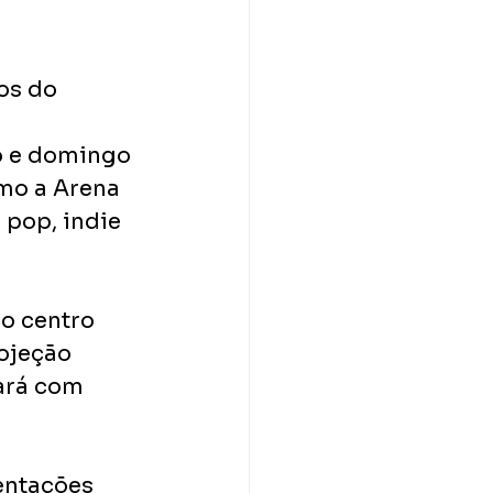
os do 
o e domingo 
mo a Arena 
pop, indie 
 o centro 
ojeção 
tará com 
entações 