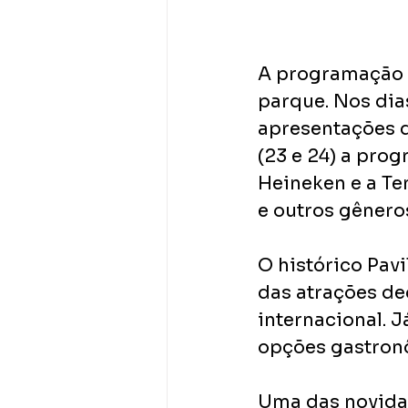
A programação s
parque. Nos dias
apresentações d
(23 e 24) a pro
Heineken e a Te
e outros gênero
O histórico Pavi
das atrações de
internacional. J
opções gastronô
Uma das novidad