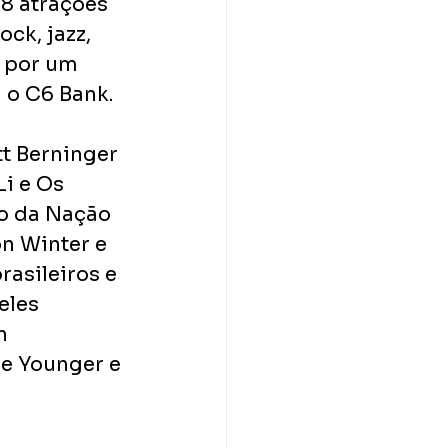
28 atrações 
k, jazz, 
 por um 
 o C6 Bank.
tt Berninger 
Li e Os 
o da Nação 
n Winter e 
rasileiros e 
eles 
n 
e Younger e 