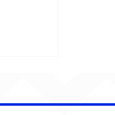
insk conquista
campeonato da