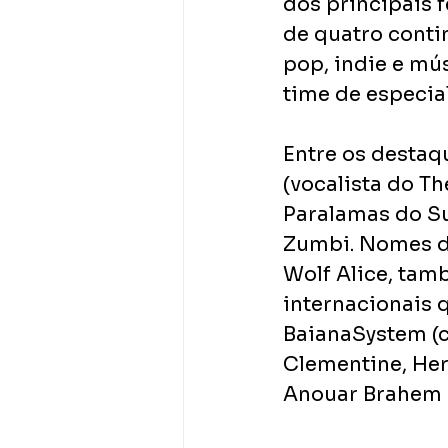
dos principais f
de quatro conti
pop, indie e mú
time de especia
Entre os destaqu
(vocalista do Th
Paralamas do S
Zumbi. Nomes da
Wolf Alice, tamb
internacionais q
BaianaSystem (c
Clementine, Her
Anouar Brahem 