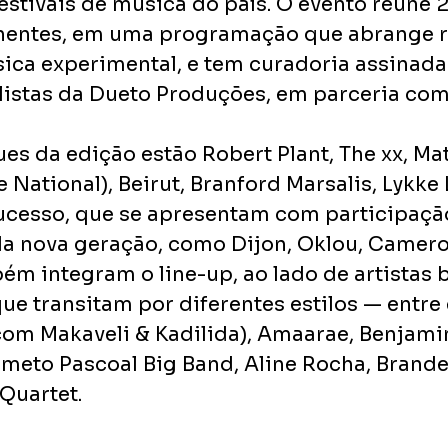
estivais de música do país. O evento reúne 
nentes, em uma programação que abrange roc
sica experimental, e tem curadoria assinada
listas da Dueto Produções, em parceria com
es da edição estão Robert Plant, The xx, Ma
e National), Beirut, Branford Marsalis, Lykke 
ucesso, que se apresentam com participaçã
 nova geração, como Dijon, Oklou, Camero
ém integram o line-up, ao lado de artistas b
ue transitam por diferentes estilos — entre 
om Makaveli & Kadilida), Amaarae, Benjami
meto Pascoal Big Band, Aline Rocha, Brande
Quartet.