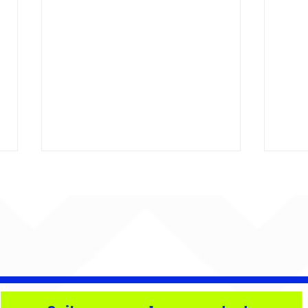
Djonga reúne multidão e
Lev
reforça
tri