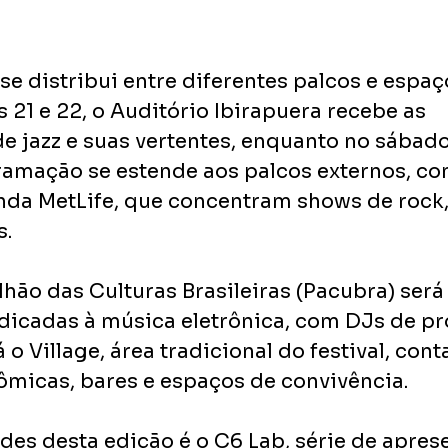
e distribui entre diferentes palcos e espaç
 21 e 22, o Auditório Ibirapuera recebe as 
e jazz e suas vertentes, enquanto no sábad
gramação se estende aos palcos externos, co
nda MetLife, que concentram shows de rock, 
s.
lhão das Culturas Brasileiras (Pacubra) será
dicadas à música eletrônica, com DJs de pr
á o Village, área tradicional do festival, con
micas, bares e espaços de convivência.
es desta edição é o C6 Lab, série de apres