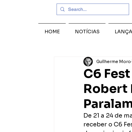
HOME
NOTÍCIAS
LANÇ
Guilherme Moro
C6 Fest
Robert P
Paralam
De 21 a 24 de ma
receber o C6 Fe