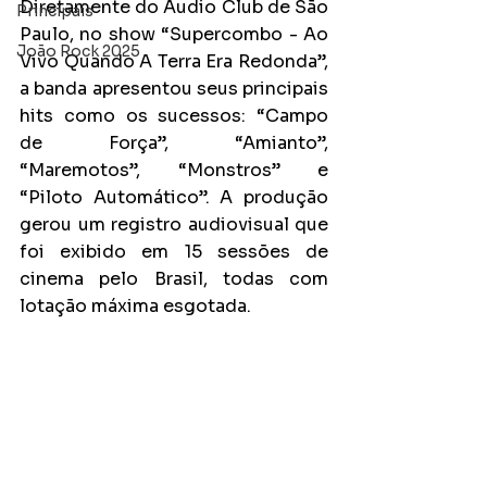
Diretamente do Audio Club de São 
Principais
Paulo, no show “Supercombo - Ao 
João Rock 2025
Vivo Quando A Terra Era Redonda”, 
a banda apresentou seus principais 
hits como os sucessos: “Campo 
de Força”, “Amianto”, 
“Maremotos”, “Monstros” e 
“Piloto Automático”. A produção 
gerou um registro audiovisual que 
foi exibido em 15 sessões de 
cinema pelo Brasil, todas com 
lotação máxima esgotada.