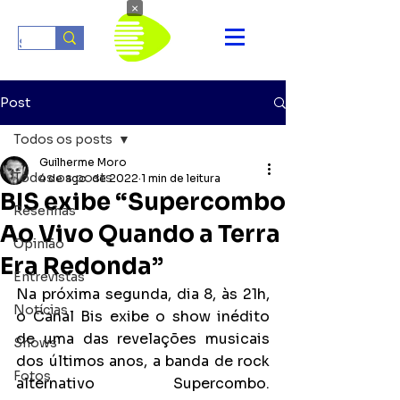
×
Post
Todos os posts
Guilherme Moro
Todos os posts
4 de ago. de 2022
1 min de leitura
BIS exibe “Supercombo
Resenhas
Ao Vivo Quando a Terra
Opinião
Era Redonda”
Entrevistas
Na próxima segunda, dia 8, às 21h, 
Notícias
o Canal Bis exibe o show inédito 
de uma das revelações musicais 
Shows
dos últimos anos, a banda de rock 
Fotos
alternativo Supercombo. 