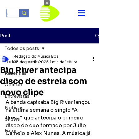
×
Post
Todos os posts
Redação do Música Boa
Todos os posts
23 de jun. de 2025
1 min de leitura
Big River antecipa
Resenhas
disco de estreia com
Opinião
novo clipe
Entrevistas
A banda capixaba Big River lançou 
Notícias
na última semana o single “A 
Presa”, que antecipa o primeiro 
Shows
disco do duo formado por Julio 
Fotos
Camelo e Alex Nunes. A música já 