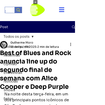
×
Post
Todos os posts
Guilherme Moro
Todos os posts
12 de fev. de 2025
2 min de leitura
Best of Blues and Rock
Resenhas
anuncia line up do
Opinião
segundo final de
Entrevistas
semana com Alice
Notícias
Cooper e Deep Purple
Shows
Na noite desta terça-feira, em um 
Fotos
dos principais pontos icônicos de 