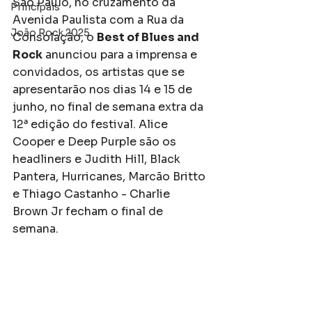
São Paulo, no cruzamento da 
Principais
Avenida Paulista com a Rua da 
João Rock 2025
Consolação, o 
Best of Blues and 
Rock
 anunciou para a imprensa e 
convidados, os artistas que se 
apresentarão nos dias 14 e 15 de 
junho, no final de semana extra da 
12ª edição do festival. Alice 
Cooper e Deep Purple são os 
headliners e Judith Hill, Black 
Pantera, Hurricanes, Marcão Britto 
e Thiago Castanho - Charlie 
Brown Jr fecham o final de 
semana. 