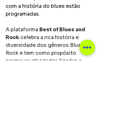
com a história do blues estão 
programadas. 
A plataforma 
Best of Blues and 
Rock
 celebra a rica história e 
diversidade dos gêneros Blues e 
Rock e tem como propósito 
promover atividades ligadas a 
estes gêneros musicais, com uma 
série de iniciativas culturais, 
tecnológicas, educacionais e 
inovadoras como 
pocket shows
, 
exibições de filmes, 
talks
 e 
palestras educativas e shows com 
grandes artistas nacionais e 
internacionais.​
Principais