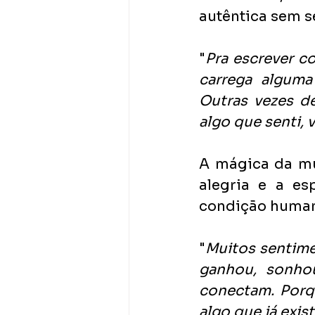
autêntica sem s
"
Pra escrever c
carrega alguma 
Outras vezes d
algo que senti, 
A mágica da mús
alegria e a es
condição human
"
Muitos sentime
ganhou, sonhou
conectam. Porqu
algo que já exi