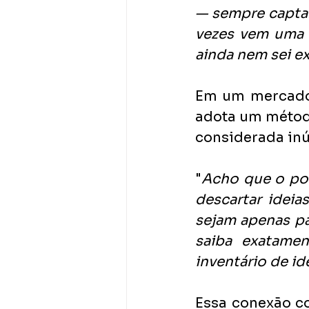
— sempre captand
vezes vem uma 
ainda nem sei ex
Em um mercado o
adota um método
considerada inút
"
Acho que o pon
descartar ideia
sejam apenas pa
saiba exatame
inventário de id
Essa conexão co