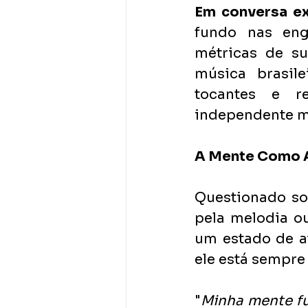
Em conversa ex
fundo nas eng
métricas de su
música brasil
tocantes e r
independente mo
A Mente Como An
Questionado so
pela melodia o
um estado de at
ele está sempre
"
Minha mente fu