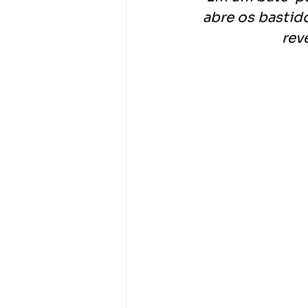
abre os bastido
rev