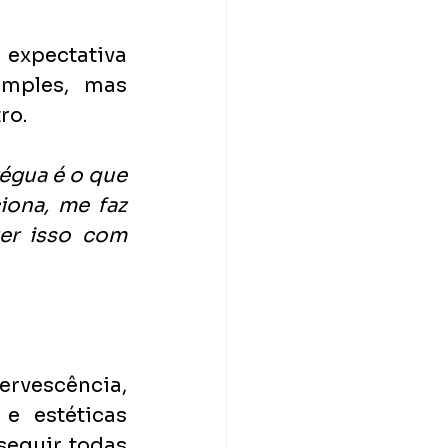
 expectativa 
mples, mas 
ro.
égua é o que 
ona, me faz 
er isso com 
rvescência, 
 estéticas 
seguir todas 