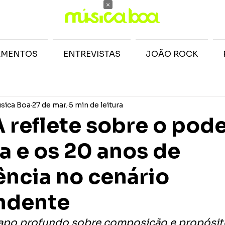
×
AMENTOS
ENTREVISTAS
JOÃO ROCK
sica Boa
27 de mar.
5 min de leitura
reflete sobre o pode
a e os 20 anos de
ência no cenário
ndente
po profundo sobre composição e propósito,