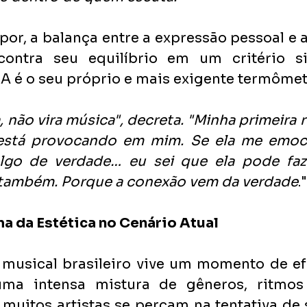
or, a balança entre a expressão pessoal e a
ontra seu equilíbrio em um critério si
A é o seu próprio e mais exigente termômet
 não vira música", decreta. "Minha primeira r
está provocando em mim. Se ela me emoci
r algo de verdade… eu sei que ela pode faz
 também. Porque a conexão vem da verdade
."
a da Estética no Cenário Atual
 musical brasileiro vive um momento de efe
a intensa mistura de gêneros, ritmos e
 muitos artistas se percam na tentativa de 