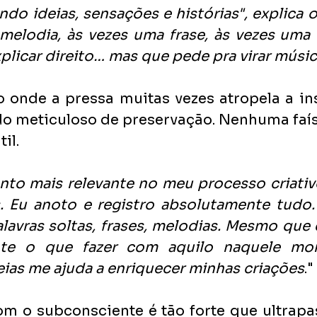
o ideias, sensações e histórias", explica o
melodia, às vezes uma frase, às vezes uma
plicar direito… mas que pede pra virar músic
nde a pressa muitas vezes atropela a insp
 meticuloso de preservação. Nenhuma faísca
il.
to mais relevante no meu processo criativo
s. Eu anoto e registro absolutamente tudo
lavras soltas, frases, melodias. Mesmo que 
nte o que fazer com aquilo naquele mom
eias me ajuda a enriquecer minhas criações
."
m o subconsciente é tão forte que ultrapas