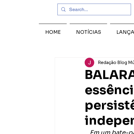
HOME
NOTÍCIAS
LANÇ
Redação Blog Mú
BALARA 
essênci
persist
indepe
Em um bate-pa