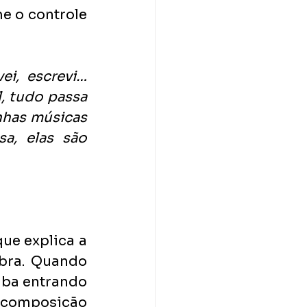
e o controle 
i, escrevi… 
, tudo passa 
nhas músicas 
a, elas são 
ue explica a 
bra. Quando 
ba entrando 
 composição 