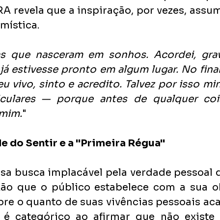
RA revela que a inspiração, por vezes, assum
mística.
s que nasceram em sonhos. Acordei, grave
á estivesse pronto em algum lugar. No final
u vivo, sinto e acredito. Talvez por isso mi
culares — porque antes de qualquer cois
 mim.
"
e do Sentir e a "Primeira Régua"
sa busca implacável pela verdade pessoal q
ão que o público estabelece com a sua o
re o quanto de suas vivências pessoais aca
e é categórico ao afirmar que não existe