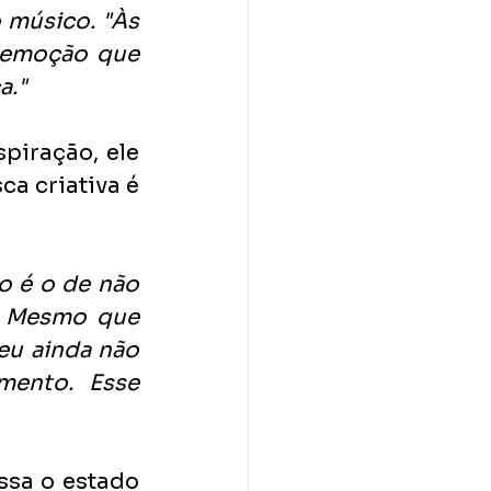
 músico. "Às 
 emoção que 
a."
iração, ele 
 criativa é 
 é o de não 
. Mesmo que 
eu ainda não 
ento. Esse 
sa o estado 