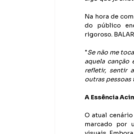
Na hora de comp
do público enc
rigoroso. BALAR
"
Se não me toca,
aquela canção 
refletir, senti
outras pessoas
A Essência Acim
O atual cenário
marcado por um
visuais. Embora