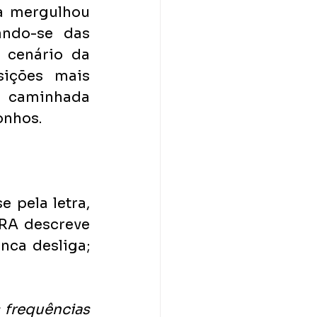
ta mergulhou 
ndo-se das 
 cenário da 
ições mais 
caminhada 
onhos.
pela letra, 
RA descreve 
ca desliga; 
frequências 