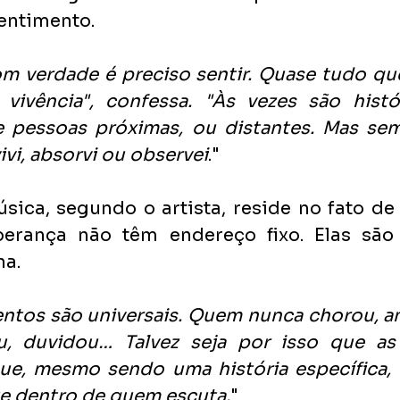
entimento.
om verdade é preciso sentir. Quase tudo que
vivência", confessa. "Às vezes são histór
e pessoas próximas, ou distantes. Mas sem
vivi, absorvi ou observei
."
ica, segundo o artista, reside no fato de 
perança não têm endereço fixo. Elas são 
a.
ntos são universais. Quem nunca chorou, am
, duvidou… Talvez seja por isso que as 
e, mesmo sendo uma história específica, e
ste dentro de quem escuta.
"