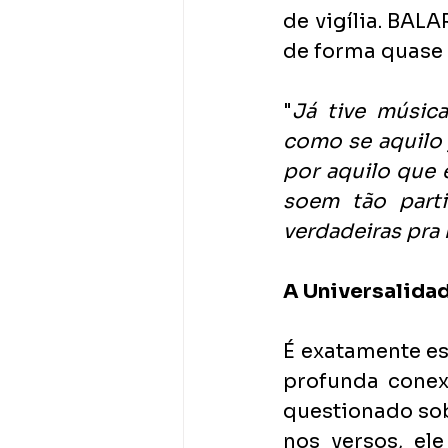
de vigília. BALA
de forma quase 
"
Já tive música
como se aquilo j
por aquilo que e
soem tão parti
verdadeiras pra
A Universalidad
É exatamente es
profunda conex
questionado sob
nos versos, el