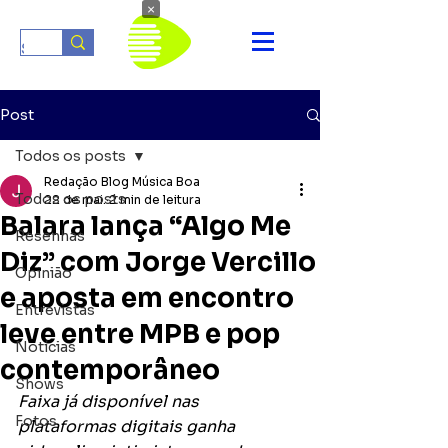
×
Post
Todos os posts
Redação Blog Música Boa
Todos os posts
22 de mai.
2 min de leitura
Balara lança “Algo Me
Resenhas
Diz” com Jorge Vercillo
Opinião
e aposta em encontro
Entrevistas
leve entre MPB e pop
Notícias
contemporâneo
Shows
Faixa já disponível nas 
Fotos
plataformas digitais ganha 