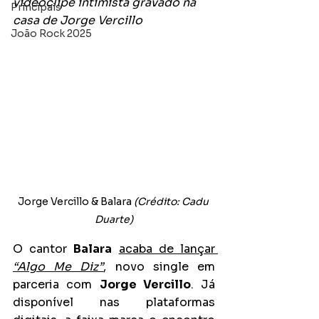
videoclipe intimista gravado na 
Principais
casa de Jorge Vercillo
João Rock 2025
Jorge Vercillo & Balara 
(Crédito: Cadu 
Duarte)
O cantor 
Balara
acaba de lançar 
“Algo Me Diz”
, novo single em 
parceria com 
Jorge Vercillo
. Já 
disponível nas plataformas 