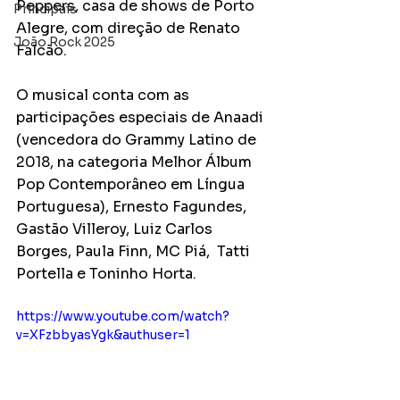
Peppers, casa de shows de Porto 
Principais
Alegre, com direção de Renato 
João Rock 2025
Falcão.
O musical conta com as 
participações especiais de Anaadi 
(vencedora do Grammy Latino de 
2018, na categoria Melhor Álbum 
Pop Contemporâneo em Língua 
Portuguesa), Ernesto Fagundes, 
Gastão Villeroy, Luiz Carlos 
Borges, Paula Finn, MC Piá,  Tatti 
Portella e Toninho Horta.
https://www.youtube.com/watch?
v=XFzbbyasYgk&authuser=1