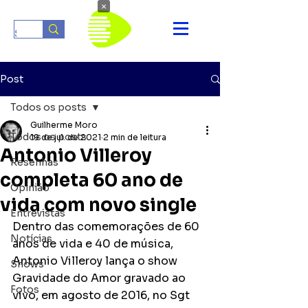
×
Post
Todos os posts
Guilherme Moro
Todos os posts
19 de jul. de 2021
2 min de leitura
Antonio Villeroy
Resenhas
completa 60 ano de
Opinião
vida com novo single
Entrevistas
Dentro das comemorações de 60 
Notícias
anos de vida e 40 de música, 
Antonio Villeroy lança o show 
Shows
Gravidade do Amor gravado ao 
Fotos
vivo, em agosto de 2016, no Sgt 