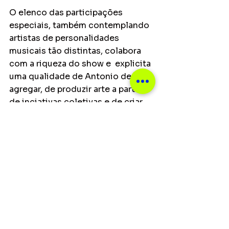
O elenco das participações 
especiais, também contemplando 
artistas de personalidades 
musicais tão distintas, colabora 
com a riqueza do show e  explicita 
uma qualidade de Antonio de 
agregar, de produzir arte a partir 
de inciativas coletivas e de criar  
afinidades através do poder de 
atração do amor e da amizade.
Ver tudo
Posts recentes