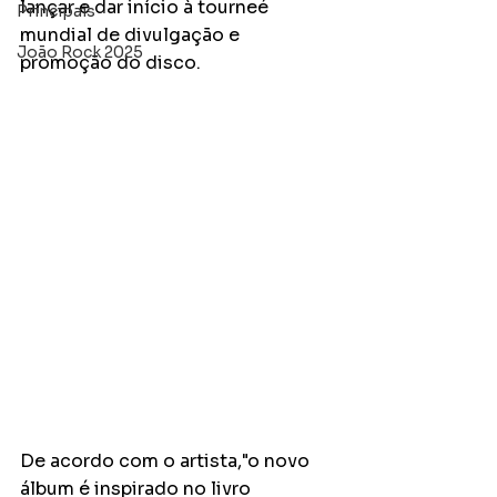
lançar e dar início à tourneé 
Principais
mundial de divulgação e 
João Rock 2025
promoção do disco.
De acordo com o artista,"o novo 
álbum é inspirado no livro 