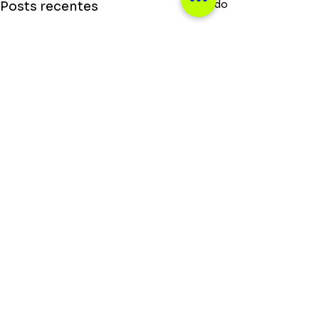
Ver tudo
Posts recentes
Saiba o que rola no mundo da