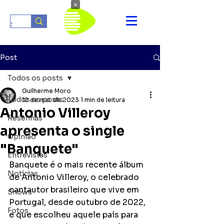
×
Post
Todos os posts
Guilherme Moro
Todos os posts
12 de mai. de 2023
1 min de leitura
Antonio Villeroy
Resenhas
apresenta o single
Opinião
"Banquete"
Entrevistas
Banquete é o mais recente álbum 
Notícias
de Antonio Villeroy, o celebrado 
cantautor brasileiro que vive em 
Shows
Portugal, desde outubro de 2022,  
Fotos
e que escolheu aquele país para 