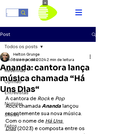
×
Post
Todos os posts
Helton Grunge
Todos os posts
5 de mar. de 2024
2 min de leitura
Ananda: cantora lança
Resenhas
música chamada “Há
Opinião
Uns Dias“
Entrevistas
A cantora de 
Rock
 e 
Pop 
Notícias
Rock
 chamada 
Ananda
 lançou 
recentemente sua nova música. 
Shows
Com o nome de 
Há Uns 
Fotos
Dias
 (2023) e composta entre os 