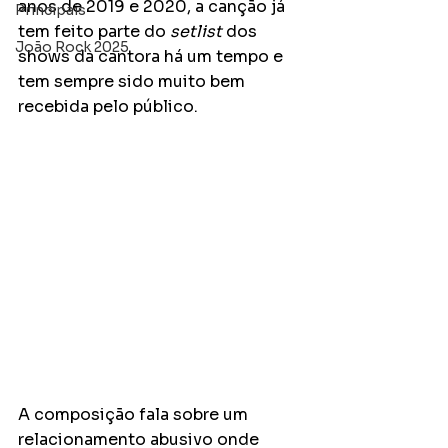
anos de 2019 e 2020, a canção já 
Principais
tem feito parte do 
setlist
 dos 
João Rock 2025
shows da cantora há um tempo e 
tem sempre sido muito bem 
recebida pelo público.
A composição fala sobre um 
relacionamento abusivo onde 