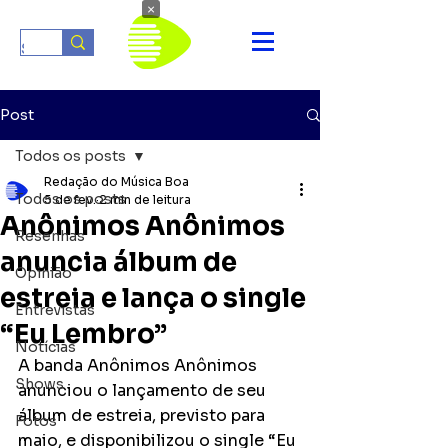
×
Post
Todos os posts
Redação do Música Boa
Todos os posts
5 de fev.
2 min de leitura
Anônimos Anônimos
Resenhas
anuncia álbum de
Opinião
estreia e lança o single
Entrevistas
“Eu Lembro”
Notícias
A banda Anônimos Anônimos 
Shows
anunciou o lançamento de seu 
álbum de estreia, previsto para 
Fotos
maio, e disponibilizou o single “Eu 