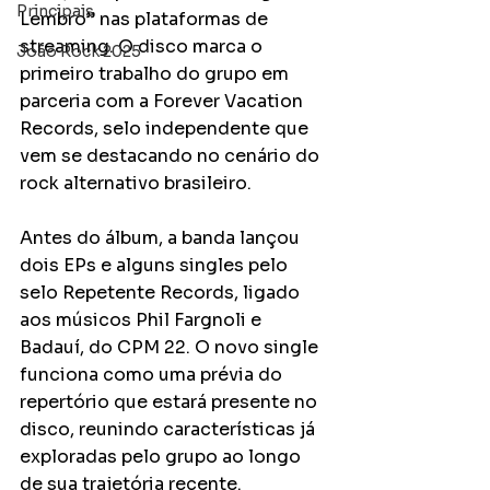
Principais
Lembro” nas plataformas de 
streaming. O disco marca o 
João Rock 2025
primeiro trabalho do grupo em 
parceria com a Forever Vacation 
Records, selo independente que 
vem se destacando no cenário do 
rock alternativo brasileiro.
Antes do álbum, a banda lançou 
dois EPs e alguns singles pelo 
selo Repetente Records, ligado 
aos músicos Phil Fargnoli e 
Badauí, do CPM 22. O novo single 
funciona como uma prévia do 
repertório que estará presente no 
disco, reunindo características já 
exploradas pelo grupo ao longo 
de sua trajetória recente.