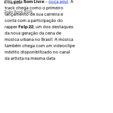
(14), pela 
Som Livre
 - 
ouça aqui
. A 
Principais
track chega como o primeiro 
João Rock 2025
lançamento de sua carreira e 
conta com a participação do 
rapper 
Felp 22
, um dos destaques 
da nova geração da cena de 
música urbana no Brasil. A música 
também chega com um videoclipe 
inédito disponibilizado no canal 
da artista na mesma data