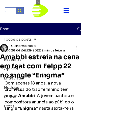
×
Post
Todos os posts
Guilherme Moro
Todos os posts
20 de out. de 2022
2 min de leitura
Amabbi estreia na cena
Resenhas
em feat com Felpp 22
Opinião
no single “Enigma”
Entrevistas
Com apenas 18 anos, a nova 
Notícias
promessa do trap feminino tem 
nome: 
Amabbi
. A jovem cantora e 
Shows
compositora anuncia ao público o 
Fotos
single 
“Enigma”
 nesta sexta-feira 