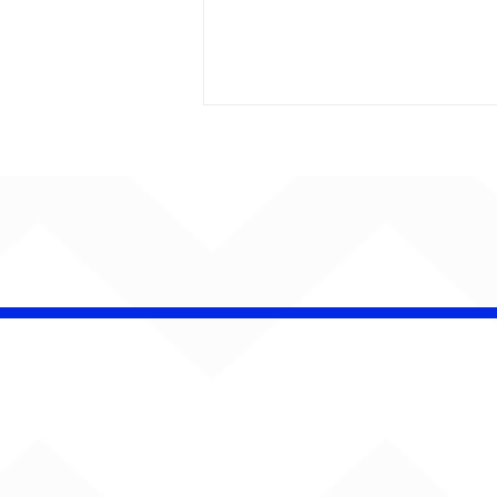
AUMENTA O SOM!
Semana estreia com
retorno de Jão, Ariana
Grande, Sorriso Maroto e
mais