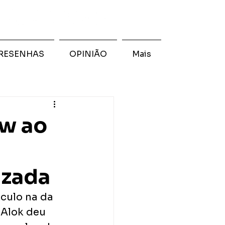
RESENHAS
OPINIÃO
Mais
ow ao
izada
ulo na da 
 Alok deu 