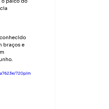
o palco do 
cia 
 
 conhecido 
m braços e 
em 
unho.
5a7623e/720p/m