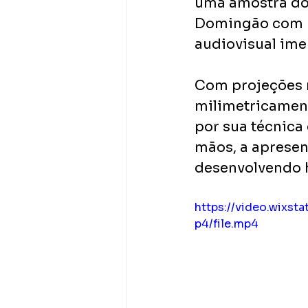
uma amostra do 
Domingão com H
audiovisual ime
Com projeções m
milimetricament
por sua técnica 
mãos, a apresen
desenvolvendo h
https://video.wix
p4/file.mp4