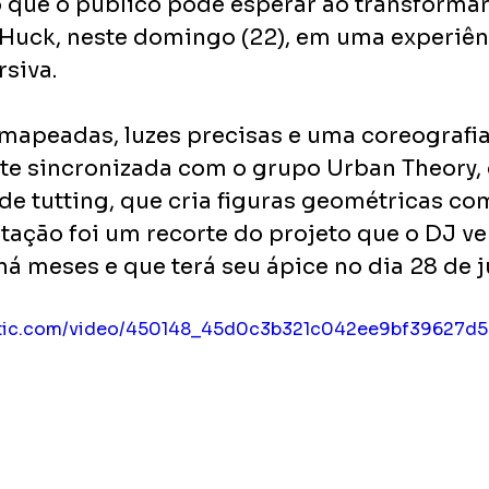
que o público pode esperar ao transformar 
uck, neste domingo (22), em uma experiên
rsiva.
apeadas, luzes precisas e uma coreografia
e sincronizada com o grupo Urban Theory,
de tutting, que cria figuras geométricas co
tação foi um recorte do projeto que o DJ v
á meses e que terá seu ápice no dia 28 de j
static.com/video/450148_45d0c3b321c042ee9bf39627d