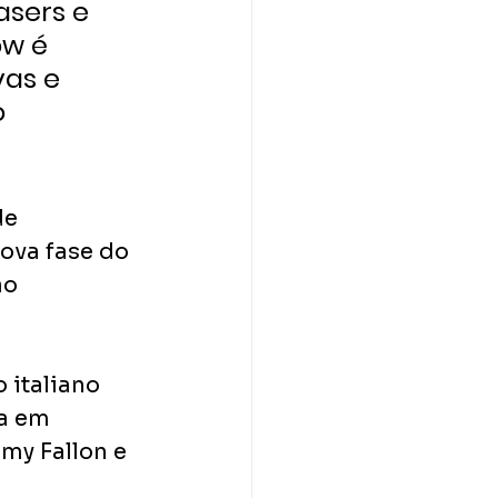
asers e 
w é 
as e 
 
e 
ova fase do 
ão 
italiano 
a em 
y Fallon e 