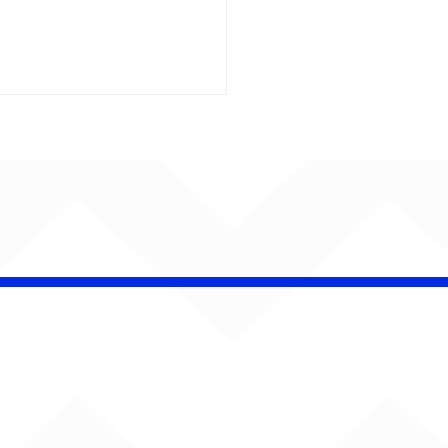
insk conquista
campeonato da
lha da Aldeia no
o Rock