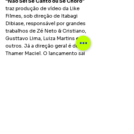
“Não Sei Se Canto ou Se Choro”
traz produção de vídeo da Like 
Filmes, sob direção de Itabagi 
Dibiase, responsável por grandes 
trabalhos de Zé Neto & Cristiano, 
Gusttavo Lima, Luiza Martins entre 
outros. Já a direção geral é de 
Thamer Maciel. O lançamento sai 
pelo selo do escritório 
Única Hits
, 
do empresário Carlos Reis.
Ver tudo
Posts recentes