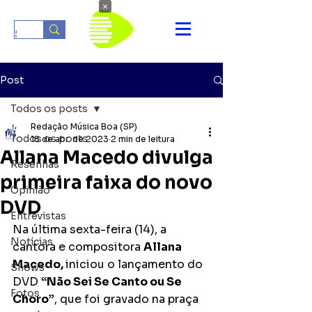
×
Post
Todos os posts
Redação Música Boa (SP)
Todos os posts
18 de abr. de 2023
2 min de leitura
Allana Macedo divulga
Resenhas
primeira faixa do novo
Opinião
DVD
Entrevistas
Na última sexta-feira (14), a 
Notícias
cantora e compositora 
Allana 
Macedo, 
iniciou o lançamento do 
Shows
DVD 
“Não Sei Se Canto ou Se 
Fotos
Choro”
, que foi gravado na praça 