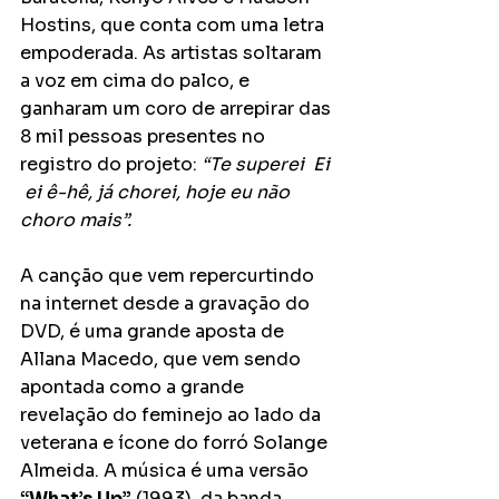
Hostins, que conta com uma letra 
empoderada. As artistas soltaram 
a voz em cima do palco, e 
ganharam um coro de arrepirar das 
8 mil pessoas presentes no 
registro do projeto: 
“Te superei  Ei 
 ei ê-hê, já chorei, hoje eu não 
choro mais”.
A canção que vem repercurtindo 
na internet desde a gravação do 
DVD, é uma grande aposta de 
Allana Macedo, que vem sendo 
apontada como a grande 
revelação do feminejo ao lado da 
veterana e ícone do forró Solange 
Almeida. A música é uma versão 
“What’s Up”
 (1993), da banda 