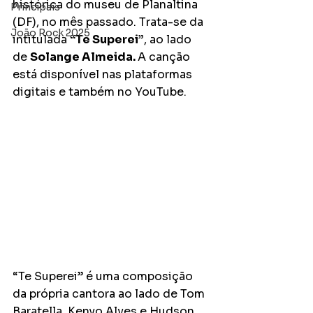
histórica do museu de Planaltina 
Principais
(DF), no mês passado. Trata-se da 
João Rock 2025
intitulada 
“Te Superei”
, ao lado 
de 
Solange Almeida. 
A canção 
está disponível nas plataformas 
digitais e também no YouTube. 
“Te Superei” é uma composição 
da própria cantora ao lado de Tom 
Baratella, Kenyo Alves e Hudson 