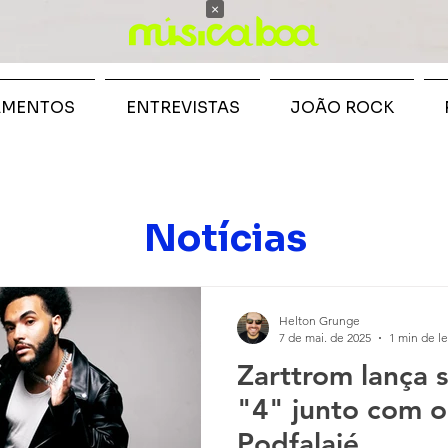
×
AMENTOS
ENTREVISTAS
JOÃO ROCK
Notícias
Helton Grunge
7 de mai. de 2025
1 min de le
Zarttrom lança 
"4" junto com o 
Podfalajé