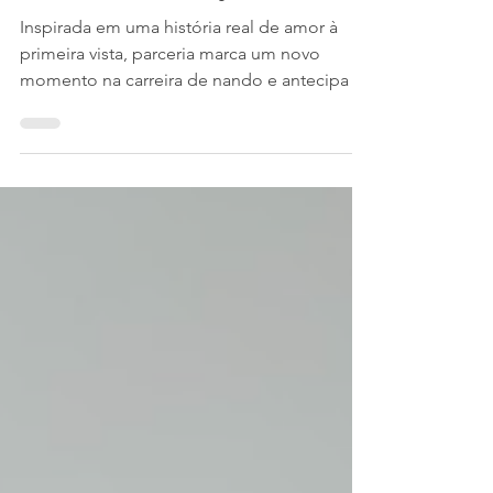
"roubou meu coração"
Inspirada em uma história real de amor à
primeira vista, parceria marca um novo
momento na carreira de nando e antecipa a
identidade do seu próximo álbum. nando e
Gael Vicci (Créditos: Vinicius Garcia) A
música pop brasileira ganha mais um
encontro promissor com o lançamento de
"roubou meu coração", novo single de
nando em parceria com Gael Vicci, ex-
participante do reality Estrela da Casa, da TV
Globo. Com uma sonoridade que passeia
pelo pop latino e por batidas dançantes,