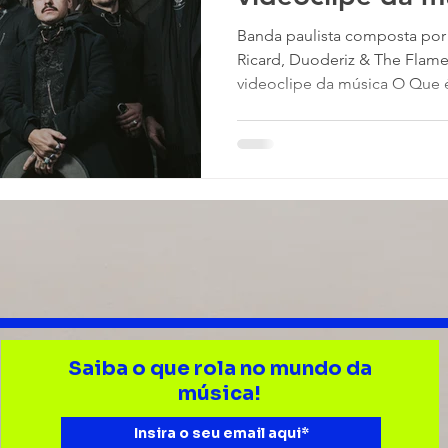
Partir?”
Banda paulista composta por
Ricard, Duoderiz & The Flame
videoclipe da música O Que é 
Saiba o que rola no mundo da
música!