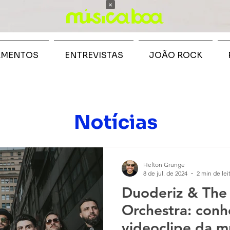
×
AMENTOS
ENTREVISTAS
JOÃO ROCK
Notícias
Helton Grunge
8 de jul. de 2024
2 min de lei
Duoderiz & The
Orchestra: conh
videoclipe da m