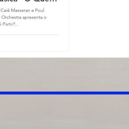
 Caiê Masseran e Poul
 Orchestra apresenta o
Partir?...