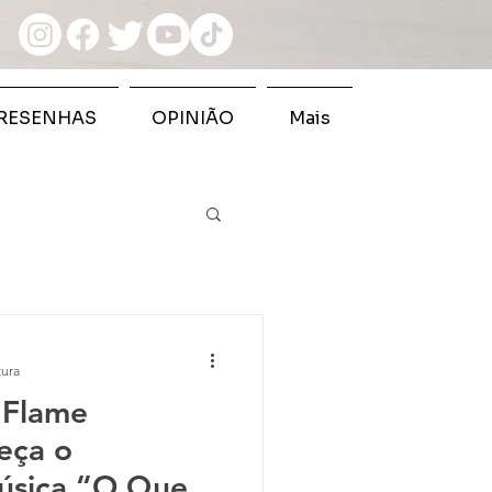
RESENHAS
OPINIÃO
Mais
tura
 Flame
eça o
úsica “O Que é