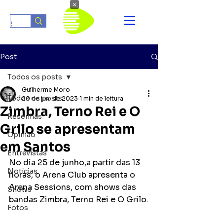
×
Post
Todos os posts
Guilherme Moro
Todos os posts
20 de jun. de 2023
1 min de leitura
Zimbra, Terno Rei e O
Resenhas
Grilo se apresentam
Opinião
em Santos
Entrevistas
No dia 25 de junho,a partir das 13 
Notícias
horas, o Arena Club apresenta o 
Arena Sessions, com shows das 
Shows
bandas Zimbra, Terno Rei e O Grilo.
Fotos