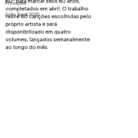
60” para marcar seus 60 anos, 
Principais
completados em abril. O trabalho 
João Rock 2025
reúne 60 canções escolhidas pelo 
próprio artista e será 
disponibilizado em quatro 
volumes, lançados semanalmente 
ao longo do mês.