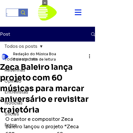
×
Post
Todos os posts
Redação do Música Boa
Todos os posts
8 de abr.
1 min de leitura
Zeca Baleiro lança
Resenhas
projeto com 60
Opinião
músicas para marcar
Entrevistas
aniversário e revisitar
Notícias
trajetória
Shows
O cantor e compositor Zeca 
Fotos
Baleiro lançou o projeto “Zeca 