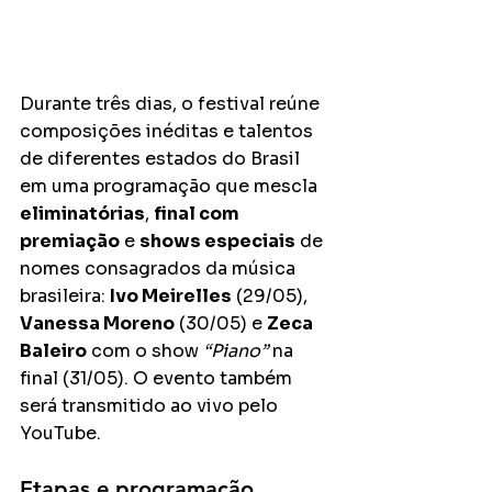
Durante três dias, o festival reúne 
composições inéditas e talentos 
de diferentes estados do Brasil 
em uma programação que mescla 
eliminatórias
, 
final com 
premiação
 e 
shows especiais
 de 
nomes consagrados da música 
brasileira: 
Ivo Meirelles
 (29/05), 
Vanessa Moreno
 (30/05) e 
Zeca 
Baleiro
 com o show 
“Piano”
 na 
final (31/05). O evento também 
será transmitido ao vivo pelo 
YouTube.
Etapas e programação