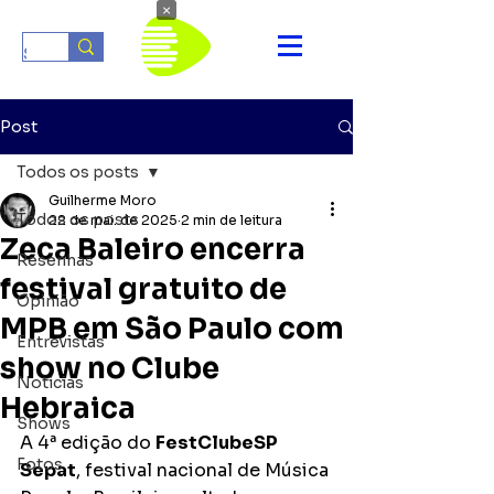
×
Post
Todos os posts
Guilherme Moro
Todos os posts
22 de mai. de 2025
2 min de leitura
Zeca Baleiro encerra
Resenhas
festival gratuito de
Opinião
MPB em São Paulo com
Entrevistas
show no Clube
Notícias
Hebraica
Shows
A 4ª edição do 
FestClubeSP 
Fotos
Sepat
, festival nacional de Música 