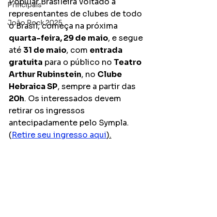
Popular Brasileira voltado a 
Principais
representantes de clubes de todo 
João Rock 2025
o Brasil, começa na próxima 
quarta-feira, 29 de maio
, e segue 
até 
31 de maio
, com 
entrada 
gratuita
 para o público no 
Teatro 
Arthur Rubinstein
, no 
Clube 
Hebraica SP
, sempre a partir das 
20h
. Os interessados devem 
retirar os ingressos 
antecipadamente pelo Sympla. 
(
Retire seu ingresso aqui
).