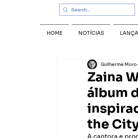
HOME
NOTÍCIAS
LANÇ
Guilherme Moro
Zaina W
álbum d
inspira
the Cit
A cantora e pro