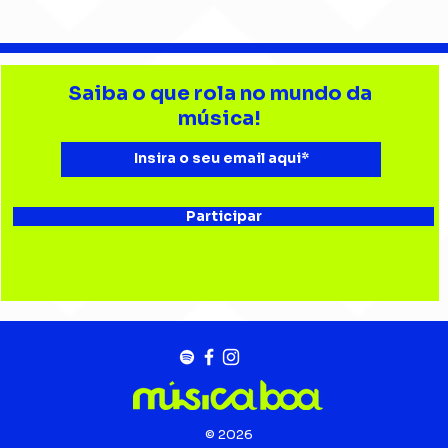
Gui Isnard conduz o ZERØ
Gabr
entre memória e
mús
Saiba o que rola no mundo da
reinvenção em “Labirinto
amo
música!
21”
Chi
Participar
© 2026