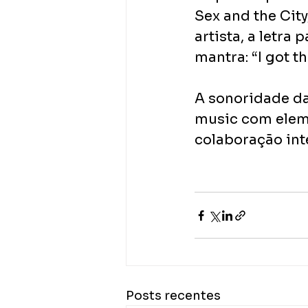
Sex and the Cit
artista, a letra
mantra: “I got th
A sonoridade da
music com elem
colaboração int
Posts recentes