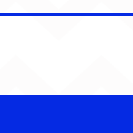
iel Elias faz da
ica uma herança de
r em “Canções Para
co e Malu”