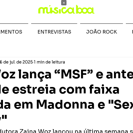
×
AMENTOS
ENTREVISTAS
JOÃO ROCK
6 de jul. de 2025
1 min de leitura
oz lança “MSF” e ant
e estreia com faixa
da em Madonna e "Se
y"
dutora Zaina Woz lançou na última semana s