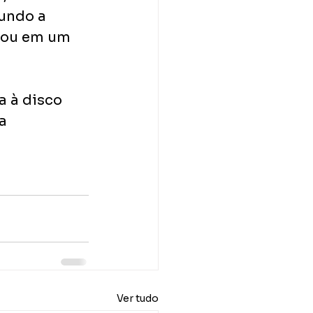
undo a 
rmou em um 
a à disco 
a 
Ver tudo