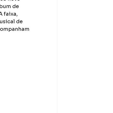
lbum de 
 faixa, 
sical de 
 acompanham 