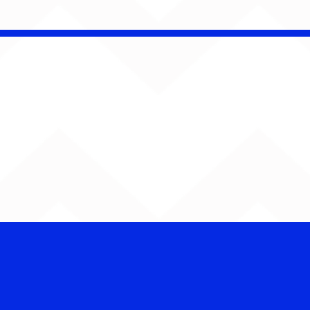
AUMENTA O SOM!
Semana estreia com
retorno de Jão, Ariana
Grande, Sorriso Maroto e
mais