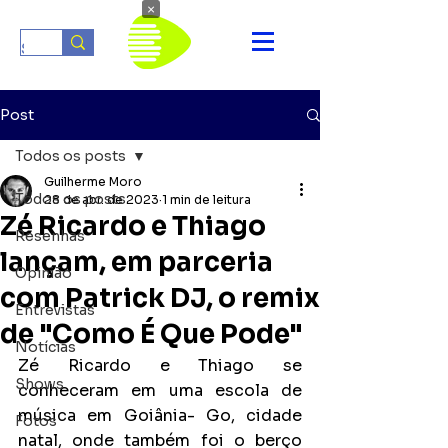
×
Post
Todos os posts
Guilherme Moro
Todos os posts
28 de abr. de 2023
1 min de leitura
Zé Ricardo e Thiago
Resenhas
lançam, em parceria
Opinião
com Patrick DJ, o remix
Entrevistas
de "Como É Que Pode"
Notícias
Zé Ricardo e Thiago se 
Shows
conheceram em uma escola de 
música em Goiânia- Go, cidade 
Fotos
natal, onde também foi o berço 