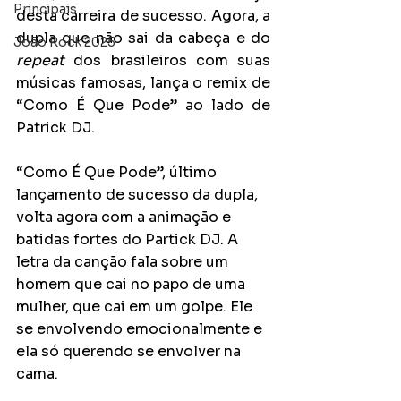
Principais
desta carreira de sucesso. Agora, a 
dupla que não sai da cabeça e do
João Rock 2025
repeat
 dos brasileiros com suas 
músicas famosas, lança o remix de 
“Como É Que Pode” ao lado de 
Patrick DJ.
“Como É Que Pode”, último 
lançamento de sucesso da dupla, 
volta agora com a animação e 
batidas fortes do Partick DJ. A 
letra da canção fala sobre um 
homem que cai no papo de uma 
mulher, que cai em um golpe. Ele 
se envolvendo emocionalmente e 
ela só querendo se envolver na 
cama.