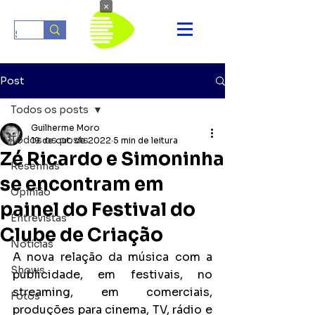
×
Post
Todos os posts
Guilherme Moro
Todos os posts
19 de out. de 2022
5 min de leitura
Zé Ricardo e Simoninha
Resenhas
se encontram em
Opinião
painel do Festival do
Entrevistas
Clube de Criação
Notícias
A nova relação da música com a 
Shows
publicidade, em festivais, no 
streaming, em comerciais, 
Fotos
produções para cinema, TV, rádio e 