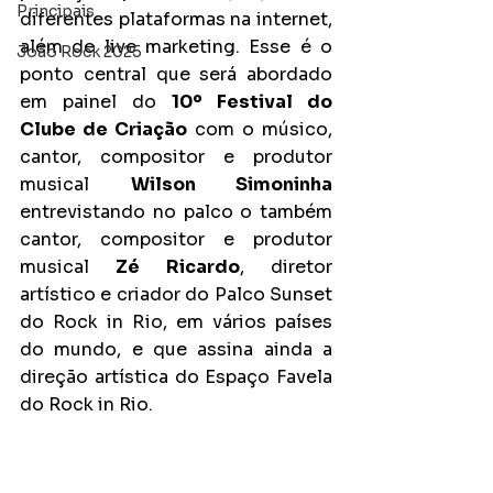
Principais
diferentes plataformas na internet, 
além de live marketing. Esse é o 
João Rock 2025
ponto central que será abordado 
em painel do 
10º Festival do 
Clube de Criação
 com o músico, 
cantor, compositor e produtor 
musical 
Wilson Simoninha
entrevistando no palco o também 
cantor, compositor e produtor 
musical 
Zé Ricardo
, diretor 
artístico e criador do Palco Sunset 
do Rock in Rio, em vários países 
do mundo, e que assina ainda a 
direção artística do Espaço Favela 
do Rock in Rio.