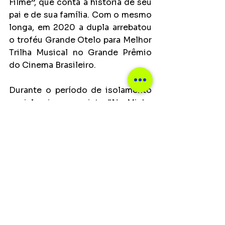
Filme”, que conta a história de seu 
pai e de sua família. Com o mesmo 
longa, em 2020 a dupla arrebatou 
o troféu Grande Otelo para Melhor 
Trilha Musical no Grande Prêmio 
do Cinema Brasileiro.
Durante o período de isolamento 
social, criou o projeto “Na Minha 
Quarentena Eu Canto Assim”, com 
lançamentos semanais. As 
releituras de “Palco”, gravação 
original de Gilberto Gil, e “Moro 
no Fim da Rua”, de Simonal, são 
algumas faixas de destaque 
trabalhadas, que também incluiu 
singles inéditos.