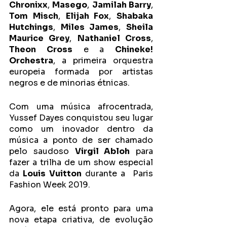
Chronixx
, 
Masego
, 
Jamilah Barry
, 
Tom Misch
, 
Elijah Fox
, 
Shabaka 
Hutchings
, 
Miles James
, 
Sheila 
Maurice Grey
, 
Nathaniel Cross
, 
Theon Cross
 e a 
Chineke! 
Orchestra
, a primeira orquestra 
europeia formada por artistas 
negros e de minorias étnicas. 
Com uma música afrocentrada, 
Yussef Dayes conquistou seu lugar 
como um inovador dentro da 
música a ponto de ser chamado 
pelo saudoso 
Virgil Abloh
 para  
fazer a trilha de um show especial 
da 
Louis Vuitton
 durante a  Paris 
Fashion Week 2019.
Agora, ele está pronto para uma 
nova etapa criativa, de evolução 