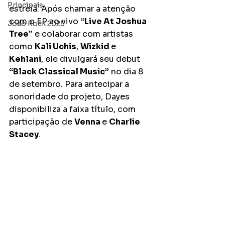
Principais
estreia. Após chamar a atenção 
com o EP ao vivo 
“Live At Joshua 
João Rock 2025
Tree”
 e colaborar com artistas 
como 
Kali Uchis
, 
Wizkid 
e 
Kehlani
, ele divulgará seu debut 
“Black Classical Music”
 no dia 8 
de setembro. Para antecipar a 
sonoridade do projeto, Dayes 
disponibiliza a faixa título, com 
participação de 
Venna 
e 
Charlie 
Stacey
.