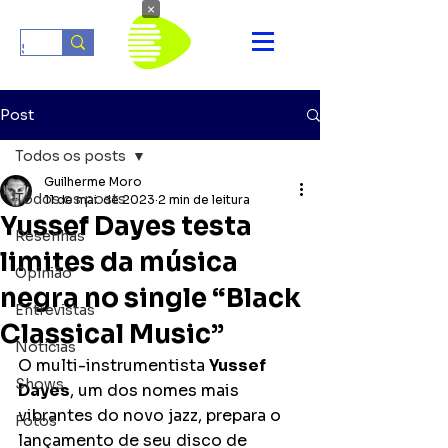
×
Post
Todos os posts
Guilherme Moro
Todos os posts
11 de mai. de 2023
2 min de leitura
Yussef Dayes testa
Resenhas
limites da música
Opinião
negra no single “Black
Entrevistas
Classical Music”
Notícias
O multi-instrumentista 
Yussef 
Shows
Dayes
, um dos nomes mais 
vibrantes do novo jazz, prepara o 
Fotos
lançamento de seu disco de 