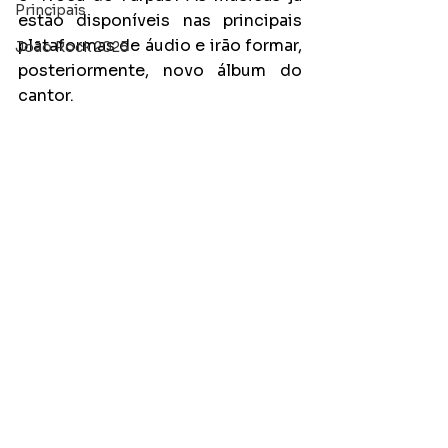
Principais
estão disponíveis nas principais 
plataformas de áudio e irão formar, 
João Rock 2025
posteriormente, novo álbum do 
cantor.