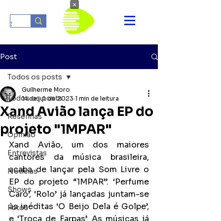
×
Post
Todos os posts
Guilherme Moro
Todos os posts
14 de jul. de 2023
1 min de leitura
Xand Avião lança EP do
Resenhas
projeto "1MPAR"
Opinião
Xand Avião, um dos maiores 
Entrevistas
cantores da música brasileira, 
acaba de lançar pela Som Livre o 
Notícias
EP do projeto “1MPAR”. ‘Perfume 
Shows
Caro’, ‘Rolo’ já lançadas juntam-se 
às inéditas ‘O Beijo Dela é Golpe’, 
Fotos
e ‘Troca de Farpas’. As músicas já 