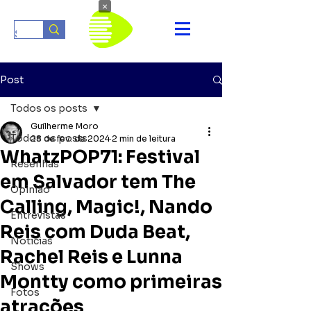
×
Post
Todos os posts
Guilherme Moro
Todos os posts
28 de fev. de 2024
2 min de leitura
WhatzPOP71: Festival
Resenhas
em Salvador tem The
Opinião
Calling, Magic!, Nando
Entrevistas
Reis com Duda Beat,
Notícias
Rachel Reis e Lunna
Shows
Montty como primeiras
Fotos
atrações