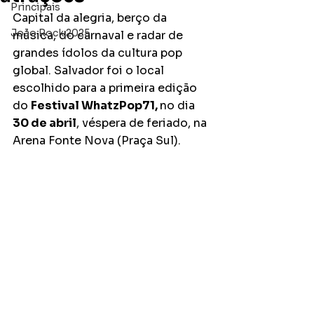
Principais
Capital da alegria, berço da 
João Rock 2025
música, do carnaval e radar de 
grandes ídolos da cultura pop 
global. Salvador foi o local 
escolhido para a primeira edição 
do 
Festival WhatzPop71, 
no dia 
30 de abril
, véspera de feriado, na 
Arena Fonte Nova (Praça Sul). 