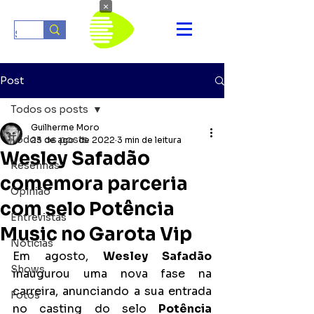
×
Post
Todos os posts
Guilherme Moro
Todos os posts
23 de ago. de 2022
3 min de leitura
Wesley Safadão
Resenhas
comemora parceria
Opinião
com selo Potência
Entrevistas
Music no Garota Vip
Notícias
Em agosto, 
Wesley Safadão
Shows
inaugurou uma nova fase na 
carreira, anunciando a sua entrada 
Fotos
no casting do selo 
Potência 