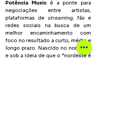
Potência Music
 é a ponte para 
negociações entre artistas, 
plataformas de 
streaming
, fãs e 
redes sociais na busca de um 
melhor encaminhamento com 
foco no resultado a curto, médio e 
longo prazo. Nascido no nordeste 
e sob a ideia de que o “nordeste é 
uma potência”, o objetivo inicial 
do selo foi pensar globalmente e 
agir localmente, posicionando-se 
no mercado regional. 
Hoje, o 
Potência Music
 vem 
expandindo cada vez mais esse 
objetivo: o crescimento e a 
abrangência para segmentos e 
artistas fora do eixo norte-