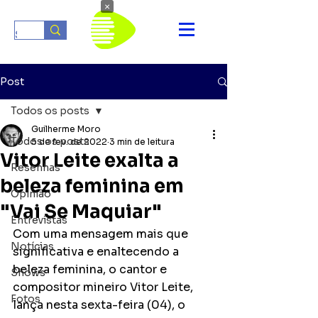
×
Post
Todos os posts
Guilherme Moro
Todos os posts
5 de fev. de 2022
3 min de leitura
Vitor Leite exalta a
Resenhas
beleza feminina em
Opinião
"Vai Se Maquiar"
Entrevistas
Com uma mensagem mais que 
Notícias
significativa e enaltecendo a 
beleza feminina, o cantor e 
Shows
compositor mineiro Vitor Leite, 
Fotos
lança nesta sexta-feira (04), o 