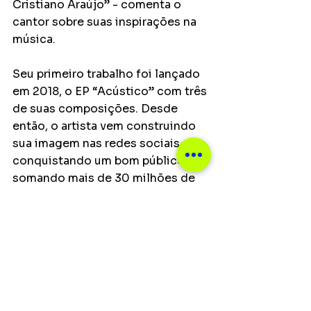
Cristiano Araújo” - comenta o 
cantor sobre suas inspirações na 
música. 
Seu primeiro trabalho foi lançado 
em 2018, o EP “Acústico” com três 
de suas composições. Desde 
então, o artista vem construindo 
sua imagem nas redes sociais e 
conquistando um bom público, 
somando mais de 30 milhões de 
visualizações em seus perfis no 
TikTok, Kwai e Youtube.
“Meu maior sonho com a música é 
continuar levando minha 
mensagem para o maior número 
de pessoas possíveis e fazer a 