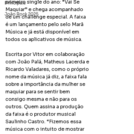
primeiro single do ano: “Vai Se 
Principais
Maquiar” e chega acompanhado 
João Rock 2025
de um challenge especial. A faixa 
é um lançamento pelo selo Marã 
Música e já está disponível em 
todos os aplicativos de música. 
Escrita por Vitor em colaboração 
com João Palá, Matheus Lacerda e 
Ricardo Valadares, como o próprio 
nome da música já diz, a faixa fala 
sobre a importância da mulher se 
maquiar para se sentir bem 
consigo mesma e não para os 
outros. Quem assina a produção 
da faixa é o produtor musical 
Saulinho Castro. “Fizemos essa 
música com o intuito de mostrar 