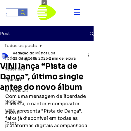
×
Post
Todos os posts
Redação do Música Boa
Todos os posts
22 de ago. de 2025
2 min de leitura
VINI lança “Pista de
Resenhas
Dança”, último single
Opinião
antes do novo álbum
Entrevistas
Com uma mensagem de liberdade 
Notícias
e leveza, o cantor e compositor 
VINI apresenta “Pista de Dança”, 
Shows
faixa já disponível em todas as 
Fotos
plataformas digitais acompanhada 