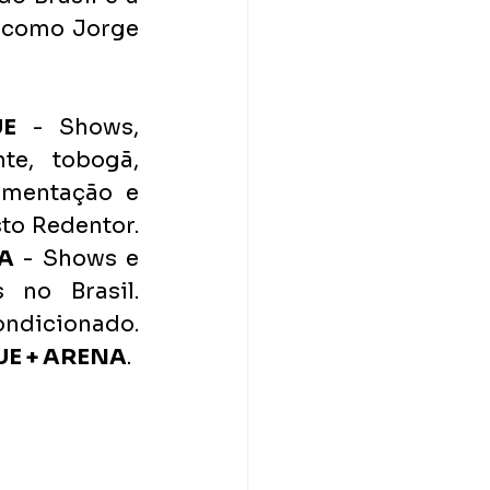
 como Jorge 
UE
 - Shows, 
e, tobogã, 
imentação e 
to Redentor. 
A
 - Shows e 
no Brasil. 
Totalmente fechada, com isolamento acústico e ar condicionado. 
E + ARENA
.