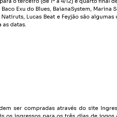
para o terceiro (de 1º a 4/12) e quarto final 
ta, Baco Exu do Blues, BaianaSystem, Marina S
 Natiruts, Lucas Beat e Feyjão são algumas 
 as datas.
dem ser compradas através do site Ingre
s os ingressos para os três dias de jogos d