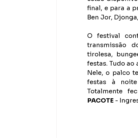
final, e para a
Ben Jor, Djonga,
O festival con
transmissão d
tirolesa, bung
festas. Tudo ao 
Nele, o palco t
festas à noite
PACOTE
 - Ingr