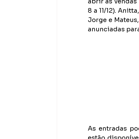
abrir as vendas 
8 a 11/12). Anit
Jorge e Mateus,
anunciadas para
As entradas po
estão disponívei