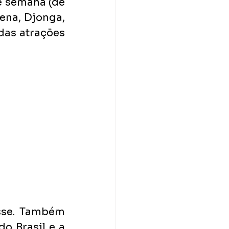
de semana (de 
ena, Djonga, 
das atrações 
sse. Também 
o Brasil e a 