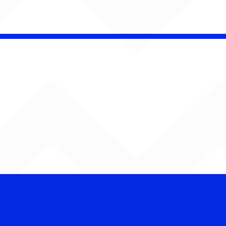
kavo celebra 25 anos
 show gratuito em
 Paulo e prepara
çamento de novo
le