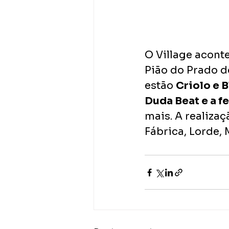
O Village acont
Pião do Prado do
estão 
Criolo e B
Duda Beat e a f
mais. A realiza
Fábrica, Lorde,