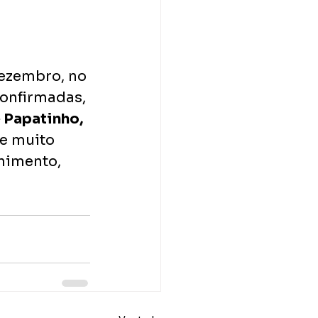
dezembro, no 
confirmadas, 
 Papatinho, 
 e muito 
nimento, 