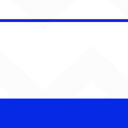
Barão Vermelho reúne
formação original em
show em Ribeirão Preto