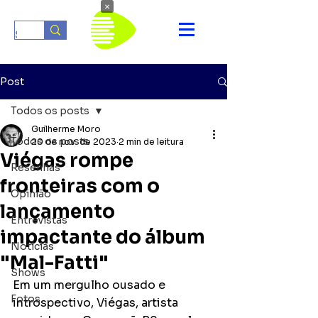
×
Post
Todos os posts
Guilherme Moro
Todos os posts
20 de nov. de 2023
2 min de leitura
Viégas rompe
Resenhas
fronteiras com o
Opinião
lançamento
Entrevistas
impactante do álbum
Notícias
"Mal-Fatti"
Shows
Em um mergulho ousado e 
Fotos
introspectivo, Viégas, artista 