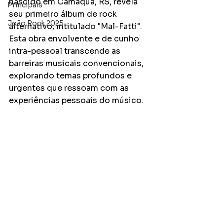
nascido em Camaquã, RS, revela 
Principais
seu primeiro álbum de rock 
João Rock 2025
alternativo, intitulado "Mal-Fatti". 
Esta obra envolvente e de cunho 
intra-pessoal transcende as 
barreiras musicais convencionais, 
explorando temas profundos e 
urgentes que ressoam com as 
experiências pessoais do músico.