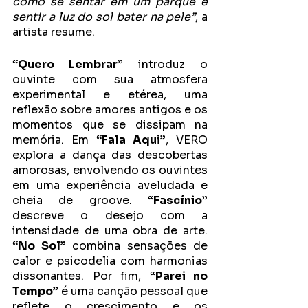
como se sentar em um parque e 
sentir a luz do sol bater na pele”
, a 
artista resume.
“Quero Lembrar”
 introduz o 
ouvinte com sua atmosfera 
experimental e etérea, uma 
reflexão sobre amores antigos e os 
momentos que se dissipam na 
memória. Em
 “Fala Aqui”
, VERO 
explora a dança das descobertas 
amorosas, envolvendo os ouvintes 
em uma experiência aveludada e 
cheia de groove. 
“Fascínio”
descreve o desejo com a 
intensidade de uma obra de arte.
“No Sol”
 combina sensações de 
calor e psicodelia com harmonias 
dissonantes. Por fim, 
“Parei no 
Tempo”
 é uma canção pessoal que 
reflete o crescimento e os 