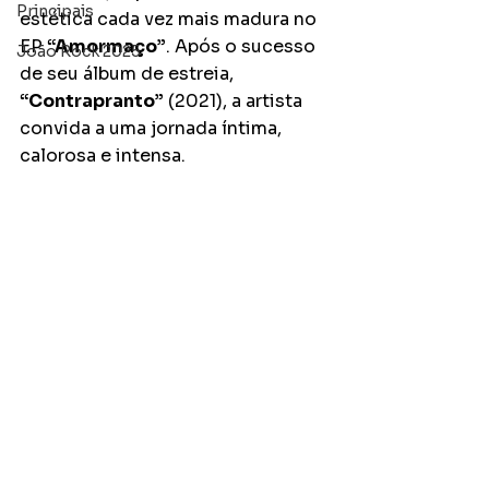
Principais
estética cada vez mais madura no 
EP 
“Amormaço”
. Após o sucesso 
João Rock 2025
de seu álbum de estreia, 
“Contrapranto”
 (2021), a artista 
convida a uma jornada íntima, 
calorosa e intensa.