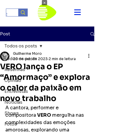
×
Post
Todos os posts
Guilherme Moro
Todos os posts
20 de out. de 2023
2 min de leitura
VERO lança o EP
Resenhas
“Amormaço” e explora
Opinião
o calor da paixão em
Entrevistas
novo trabalho
Notícias
A cantora, performer e 
Shows
compositora 
VERO
 mergulha nas 
complexidades das emoções 
Fotos
amorosas, explorando uma 