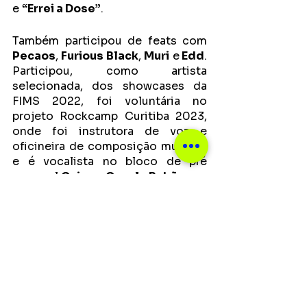
e 
“Errei a Dose”
.
Também participou de feats com 
Pecaos
, 
Furious Black
, 
Muri
 e
 Edd
. 
Participou, como artista 
selecionada, dos showcases da 
FIMS 2022, foi voluntária no 
projeto Rockcamp Curitiba 2023, 
onde foi instrutora de voz e 
oficineira de composição musical, 
e é vocalista no bloco de pré 
carnaval 
Caiu no Cavalo Babão
. 
Todas essas facetas se unem em 
“Amormaço”, um EP ao mesmo 
tempo plural e versátil, mas 
também com uma forte identidade 
musical que transforma VERO em 
uma artista singular no cenário 
nacional. O álbum já pode ser 