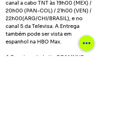
canal a cabo TNT às 19h00 (MEX) / 
20h00 (PAN-COL) / 21h00 (VEN) / 
22h00(ARG/CHI/BRASIL), e no 
canal 5 da Televisa. A Entrega 
também pode ser vista em 
espanhol na HBO Max.
A Premiere do Latin GRAMMY®, 
onde ocorre a premiação na 
maioria das categorias, precederá 
o programa transmitido pela TV e 
será realizada no Mandalay Bay 
North Convention Center, South 
Pacific Ballroom. O evento será 
transmitido ao vivo por todas as 
plataformas de A Academia Latina 
a partir das 16:00 (hora da costa 
leste dos EUA).