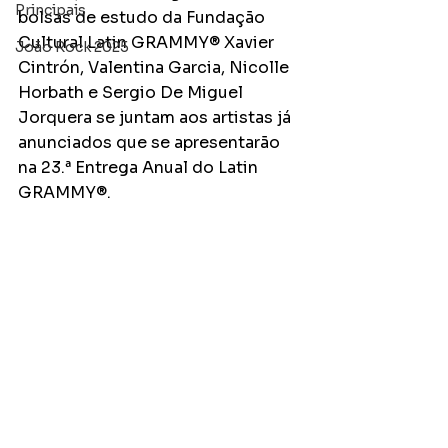
Principais
bolsas de estudo da Fundação 
Cultural Latin GRAMMY® Xavier 
João Rock 2025
Cintrón, Valentina Garcia, Nicolle 
Horbath e Sergio De Miguel 
Jorquera se juntam aos artistas já 
anunciados que se apresentarão 
na 23.ª Entrega Anual do Latin 
GRAMMY®.