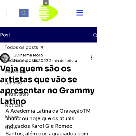
×
Post
Todos os posts
Guilherme Moro
Todos os posts
14 de nov. de 2022
3 min de leitura
Veja quem são os
Resenhas
artistas que vão se
Opinião
apresentar no Grammy
Entrevistas
Latino
Notícias
A Academia Latina da GravaçãoTM 
Shows
anunciou hoje que os atuais 
indicados Karol G e Romeo 
Fotos
Santos, além dos agraciados com 