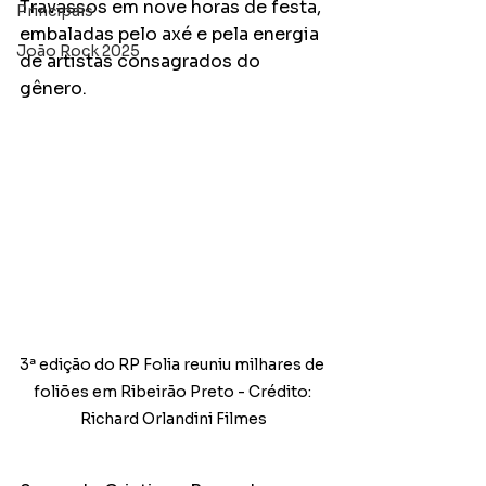
Travassos em nove horas de festa, 
Principais
embaladas pelo axé e pela energia 
João Rock 2025
de artistas consagrados do 
gênero.
3ª edição do RP Folia reuniu milhares de 
foliões em Ribeirão Preto - Crédito: 
Richard Orlandini Filmes