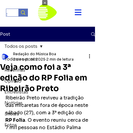
×
Post
Todos os posts
Redação do Música Boa
Todos os posts
2 de out. de 2025
2 min de leitura
Veja como foi a 3ª
Resenhas
edição do RP Folia em
Opinião
Ribeirão Preto
Entrevistas
Ribeirão Preto reviveu a tradição 
Notícias
das micaretas fora de época neste 
sábado (27), com a 3ª edição do 
Shows
RP Folia
. O evento reuniu cerca de 
Fotos
7 mil pessoas no Estádio Palma 