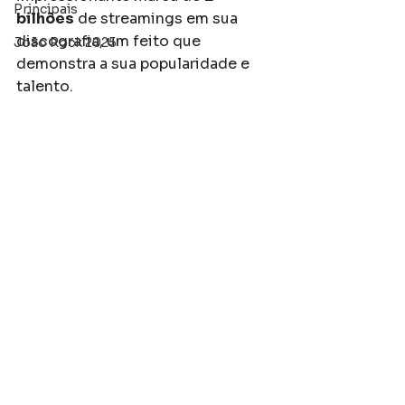
Principais
bilhões
 de streamings em sua 
discografia, um feito que 
João Rock 2025
demonstra a sua popularidade e 
talento.