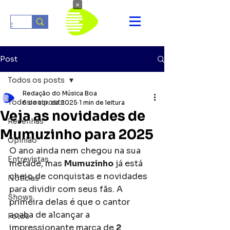
×
Post
Todos os posts
Redação do Música Boa
Todos os posts
6 de abr. de 2025
1 min de leitura
Veja as novidades de
Resenhas
Mumuzinho para 2025
Opinião
O ano ainda nem chegou na sua 
Entrevistas
metade, mas 
Mumuzinho
 já está 
cheio de conquistas e novidades 
Notícias
para dividir com seus fãs. A 
Shows
primeira delas é que o cantor 
acaba de alcançar a 
Fotos
impressionante marca de 
2 