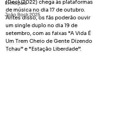
(Deck/2022) chega às plataformas 
Principais
de música no dia 17 de outubro. 
João Rock 2025
Antes disso, os fãs poderão ouvir 
um single duplo no dia 19 de 
setembro, com as faixas “A Vida É 
Um Trem Cheio de Gente Dizendo 
Tchau” e “Estação Liberdade”.