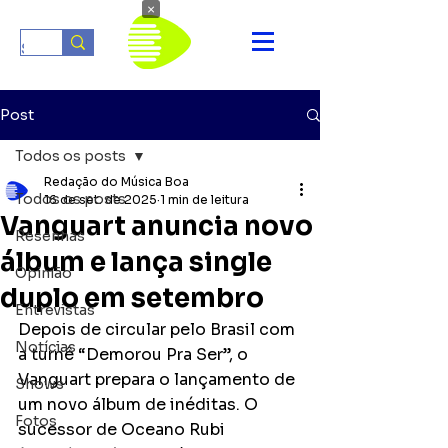
×
Post
Todos os posts
Redação do Música Boa
Todos os posts
16 de set. de 2025
1 min de leitura
Vanguart anuncia novo
Resenhas
álbum e lança single
Opinião
duplo em setembro
Entrevistas
Depois de circular pelo Brasil com 
Notícias
a turnê “Demorou Pra Ser”, o 
Vanguart prepara o lançamento de 
Shows
um novo álbum de inéditas. O 
Fotos
sucessor de Oceano Rubi 