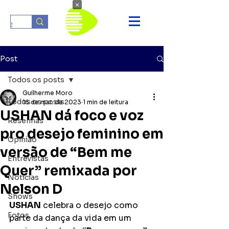
×
Post
Todos os posts
Guilherme Moro
Todos os posts
16 de mar. de 2023
1 min de leitura
USHAN dá foco e voz
Resenhas
pro desejo feminino em
Opinião
versão de “Bem me
Entrevistas
Quer” remixada por
Notícias
Nelson D
Shows
USHAN
 celebra o desejo como 
Fotos
parte da dança da vida em um 