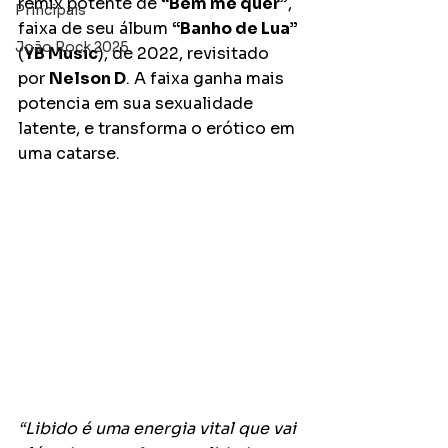
remix potente de 
“Bem me quer”
, 
Principais
faixa de seu álbum 
“Banho de Lua”
João Rock 2025
(
YB Music
), de 2022, revisitado 
por 
Nelson D
. A faixa ganha mais 
potencia em sua sexualidade 
latente, e transforma o erótico em 
uma catarse.
“Libido é uma energia vital que vai 