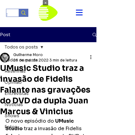
×
Post
Todos os posts
Guilherme Moro
Todos os posts
26 de mai. de 2022
3 min de leitura
UMusic Studio traz a
Resenhas
invasão de Fidelis
Opinião
Falante nas gravações
Entrevistas
do DVD da dupla Juan
Notícias
Marcus & Vinicius
Shows
O novo episódio do 
UMusic 
Fotos
Studio
 traz a invasão de Fidelis 