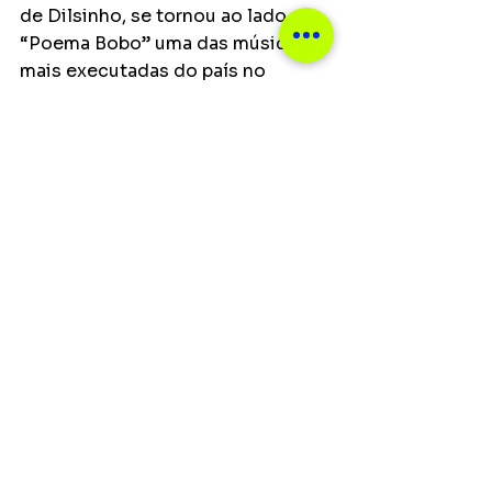
de Dilsinho, se tornou ao lado de 
“Poema Bobo” uma das músicas 
mais executadas do país no 
segundo semestre de 2019. 
Mesmo com a pandemia, Juan 
Marcus e Vinícius não pararam de 
criar hits. Lançaram, em 2020, o 
terceiro volume do DVD “Pra Todo 
Mundo Ver”, além do EP “Volta 
Marcada”, com cinco canções 
inéditas e o single que dá nome 
ao EP, em parceria com Lauana 
Prado. O hit já conta com mais de 
12 milhões de visualizações no 
YouTube e 16 milhões de 