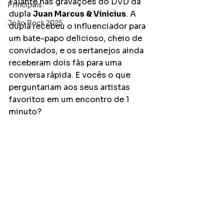
Falante nas gravações do DVD da 
Principais
dupla 
Juan Marcus & Vinicius
. A 
João Rock 2025
dupla recebeu o influenciador para 
um bate-papo delicioso, cheio de 
convidados, e os sertanejos ainda 
receberam dois fãs para uma 
conversa rápida. E vocês o que 
perguntariam aos seus artistas 
favoritos em um encontro de 1 
minuto? 