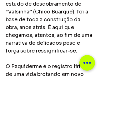
estudo de desdobramento de 
“Valsinha” (Chico Buarque), foi a 
base de toda a construção da 
obra, anos atrás. É aqui que 
chegamos, atentos, ao fim de uma 
narrativa de delicados peso e 
força sobre ressignificar-se.
O Paquiderme é o registro lírico 
de uma vida brotando em novo 
chão, a busca gradual pela 
ressurgência própria de uma 
mulher. Mulheres que, como 
tantas de nós, gostariam de 
dividir a sua história com quem 
queira ouvi-la. Mulheres que, 
como todas nós, têm algo a falar e 
um propósito em renascer de suas 