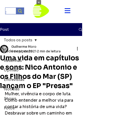
×
Post
Todos os posts
Guilherme Moro
Todos os posts
4 de jul. de 2021
2 min de leitura
Uma vida em capítulos
Resenhas
e sons: Nico Antonio e
Opinião
os Filhos do Mar (SP)
Entrevistas
lançam o EP "Presas"
Notícias
Mulher, vivência e corpo de luta. 
Shows
Como entender a melhor via para 
contar a história de uma vida? 
Fotos
Desbravar sobre um caminho em 