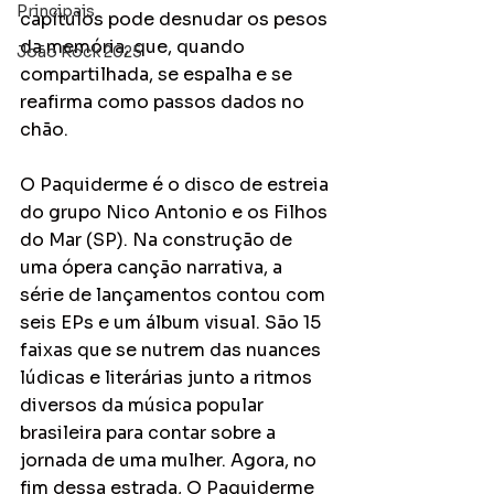
Principais
capítulos pode desnudar os pesos 
da memória, que, quando 
João Rock 2025
compartilhada, se espalha e se 
reafirma como passos dados no 
chão.
O Paquiderme é o disco de estreia 
do grupo Nico Antonio e os Filhos 
do Mar (SP). Na construção de 
uma ópera canção narrativa, a 
série de lançamentos contou com 
seis EPs e um álbum visual. São 15 
faixas que se nutrem das nuances 
lúdicas e literárias junto a ritmos 
diversos da música popular 
brasileira para contar sobre a 
jornada de uma mulher. Agora, no 
fim dessa estrada, O Paquiderme 