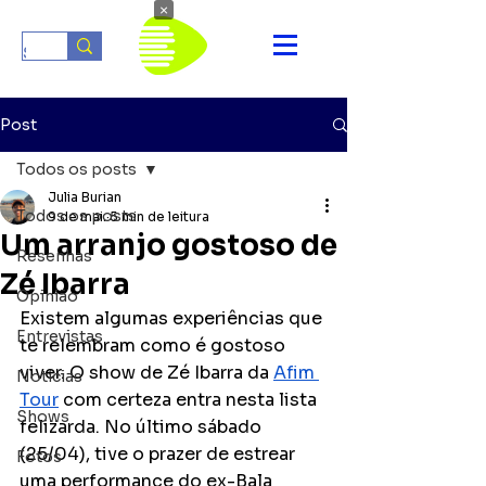
×
Post
Todos os posts
Julia Burian
Todos os posts
9 de mai.
5 min de leitura
Um arranjo gostoso de
Resenhas
Zé Ibarra
Opinião
Existem algumas experiências que 
Entrevistas
te relembram como é gostoso 
viver. O show de Zé Ibarra da 
Afim 
Notícias
Tour
 com certeza entra nesta lista 
Shows
felizarda. No último sábado 
(25/04), tive o prazer de estrear 
Fotos
uma performance do ex-Bala 