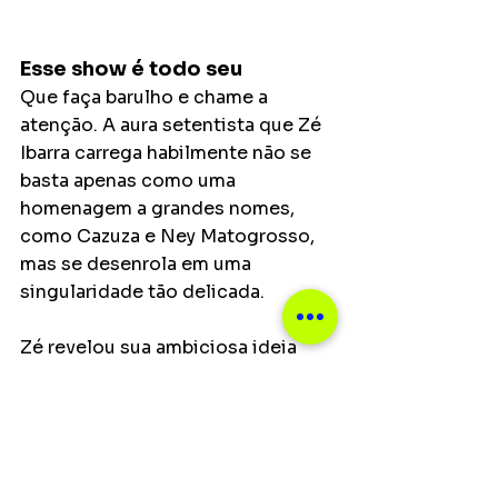
Esse show é todo seu
Que faça barulho e chame a 
atenção. A aura setentista que Zé 
Ibarra carrega habilmente não se 
basta apenas como uma 
homenagem a grandes nomes, 
como Cazuza e Ney Matogrosso, 
mas se desenrola em uma 
singularidade tão delicada.
Zé revelou sua ambiciosa ideia 
teatral para Afim Tour. E ele estava 
completamente correto na 
combinação shakespeariana. Foi o 
pedido tácito por amor em 
“Segredo” que abriu a 