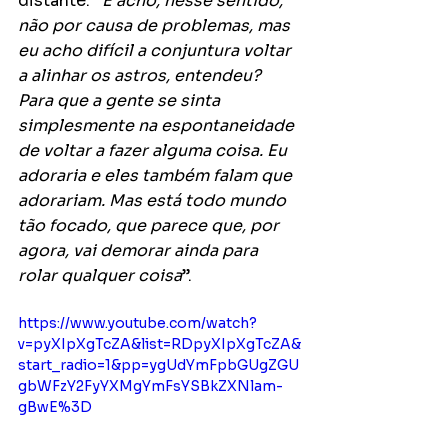
distante. “
E acho, nesse sentido, 
não por causa de problemas, mas 
eu acho difícil a conjuntura voltar 
a alinhar os astros, entendeu? 
Para que a gente se sinta 
simplesmente na espontaneidade 
de voltar a fazer alguma coisa. Eu 
adoraria e eles também falam que 
adorariam. Mas está todo mundo 
tão focado, que parece que, por 
agora, vai demorar ainda para 
rolar qualquer coisa
”.
https://www.youtube.com/watch?
v=pyXIpXgTcZA&list=RDpyXIpXgTcZA&
start_radio=1&pp=ygUdYmFpbGUgZGU
gbWFzY2FyYXMgYmFsYSBkZXNlam-
gBwE%3D