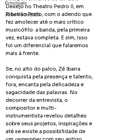
Principais
Desejo no Theatro Pedro II, em 
Ribeirão Preto, com o adendo que 
João Rock 2025
fez amolecer até o mais crítico 
musicófilo: a banda, pela primeira 
vez, estava completa. E sim, isso 
foi um diferencial que falaremos 
mais à frente.
Se, no alto do palco, Zé Ibarra 
conquista pela presença e talento, 
fora, encanta pela delicadeza e 
sagacidade das palavras. No 
decorrer da entrevista, o 
compositor e multi-
instrumentista revelou detalhes 
sobre seus projetos, inspirações e 
até se existe a possibilidade de 
um 
remember
 com seu antigo 