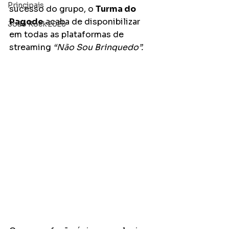
Principais
sucesso do grupo, o 
Turma do 
Pagode
 acaba de disponibilizar 
João Rock 2025
em todas as plataformas de 
streaming 
“Não Sou Brinquedo”.