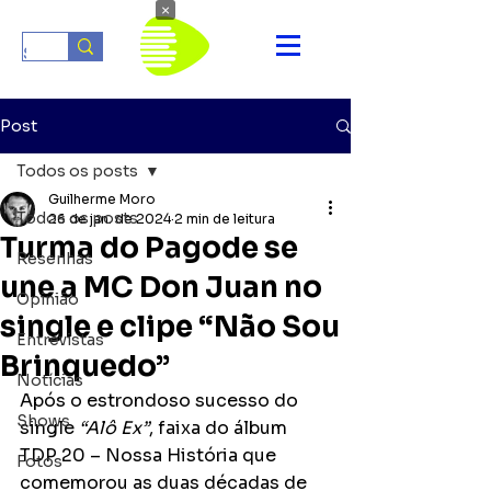
×
Post
Todos os posts
Guilherme Moro
Todos os posts
26 de jan. de 2024
2 min de leitura
Turma do Pagode se
Resenhas
une a MC Don Juan no
Opinião
single e clipe “Não Sou
Entrevistas
Brinquedo”
Notícias
Após o estrondoso sucesso do 
Shows
single 
“Alô Ex”
, faixa do álbum 
TDP 20 – Nossa História que 
Fotos
comemorou as duas décadas de 