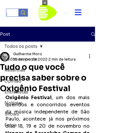
×
Post
Todos os posts
Guilherme Moro
Todos os posts
16 de nov. de 2022
2 min de leitura
Tudo o que você
Resenhas
precisa saber sobre o
Opinião
Oxigênio Festival
Entrevistas
Oxigênio Festival
, um dos mais 
Notícias
queridos e concorridos eventos 
da música independente de São 
Shows
Paulo, acontece já nos próximos 
Fotos
dias 18, 19 e 20 de novembro no 