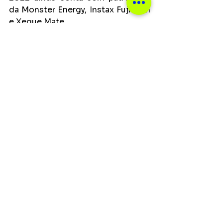
da Monster Energy, Instax Fuji Film 
e Xeque Mate.
Serviço
Vans Apresenta: Oxigênio 
Festival 2022
Data: 18, 19 e 20 de novembro
Horário: 19h (sexta-feira) e 12h 
(sábado e domingo)
Local: Aeroclube Campo de Marte
Endereço: Avenida Olavo 
Fontoura, 650, Santana - São 
Paulo, SP
Ingressos para cada dia de evento 
(3º Lote)
R$140 (pista - promocional e meia 
entrada)
R$230 (pista - inteira)