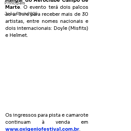
Hangar do Aeroclube Campo de 
Principais
Marte
. O evento terá dois palcos 
João Rock 2025
ao ar livre para receber mais de 30 
artistas, entre nomes nacionais e 
dois internacionais: Doyle (Misfits) 
e Helmet.
Os ingressos para pista e camarote 
continuam à venda em 
www.oxigeniofestival.com.br
.