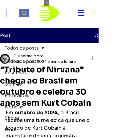
×
Post
Todos os posts
Guilherme Moro
Todos os posts
4 de out. de 2024
3 min de leitura
"Tribute of Nirvana"
Resenhas
chega ao Brasil em
Opinião
outubro e celebra 30
Entrevistas
anos sem Kurt Cobain
Notícias
Em 
outubro de 2024
, o Brasil 
Shows
recebe uma turnê épica que une o 
legado de Kurt Cobain à 
Fotos
majestade de uma orquestra 