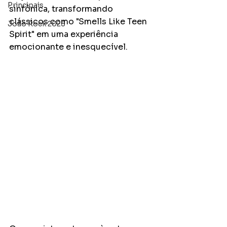
Principais
sinfônica, transformando 
clássicos como "Smells Like Teen 
João Rock 2025
Spirit" em uma experiência 
emocionante e inesquecível. 