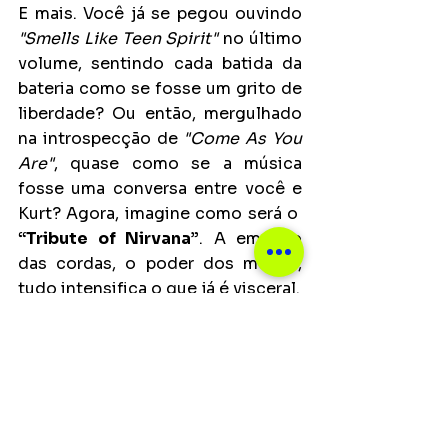
E mais. Você já se pegou ouvindo 
"Smells Like Teen Spirit"
 no último 
volume, sentindo cada batida da 
bateria como se fosse um grito de 
liberdade? Ou então, mergulhado 
na introspecção de 
"Come As You 
Are"
, quase como se a música 
fosse uma conversa entre você e 
Kurt? Agora, imagine como será o  
“Tribute of Nirvana”
. A emoção 
das cordas, o poder dos metais, 
tudo intensifica o que já é visceral.
Os fãs terão o privilégio de 
vivenciar algo que transcende um 
simples show de rock – é uma 
experiência cultural, uma 
homenagem que explora o lado 