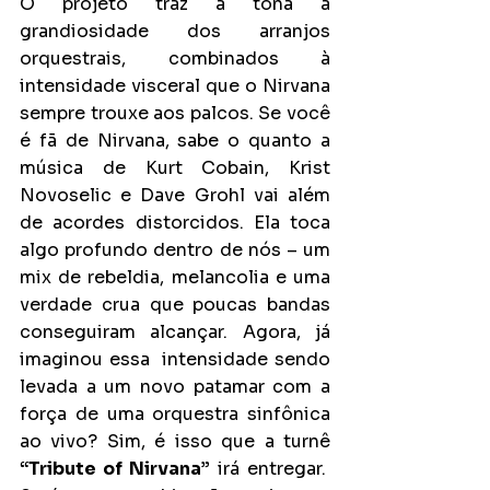
O projeto traz à tona a 
grandiosidade dos arranjos 
orquestrais, combinados à 
intensidade visceral que o Nirvana 
sempre trouxe aos palcos. Se você 
é fã de Nirvana, sabe o quanto a 
música de Kurt Cobain, Krist 
Novoselic e Dave Grohl vai além 
de acordes distorcidos. Ela toca 
algo profundo dentro de nós – um 
mix de rebeldia, melancolia e uma 
verdade crua que poucas bandas 
conseguiram alcançar. Agora, já 
imaginou essa  intensidade sendo 
levada a um novo patamar com a 
força de uma orquestra sinfônica 
ao vivo? Sim, é isso que a turnê 
“Tribute of Nirvana”
 irá entregar.  