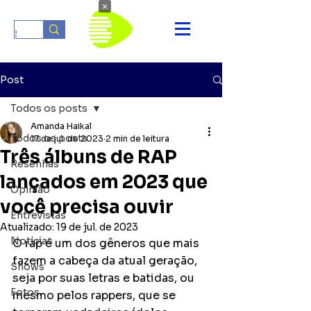
×
Post
Todos os posts
Amanda Haikal
Todos os posts
17 de jul. de 2023
2 min de leitura
Três álbuns de RAP
Resenhas
lançados em 2023 que
Opinião
você precisa ouvir
Entrevistas
Atualizado:
19 de jul. de 2023
Notícias
O rap é um dos gêneros que mais 
fazem a cabeça da atual geração, 
Shows
seja por suas letras e batidas, ou 
Fotos
mesmo pelos rappers, que se 