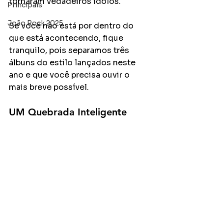
tornaram vedadeiros ídolos. 
Principais
João Rock 2025
Se você não está por dentro do 
que está acontecendo, fique 
tranquilo, pois separamos três 
álbuns do estilo lançados neste 
ano e que você precisa ouvir o 
mais breve possível.
UM Quebrada Inteligente