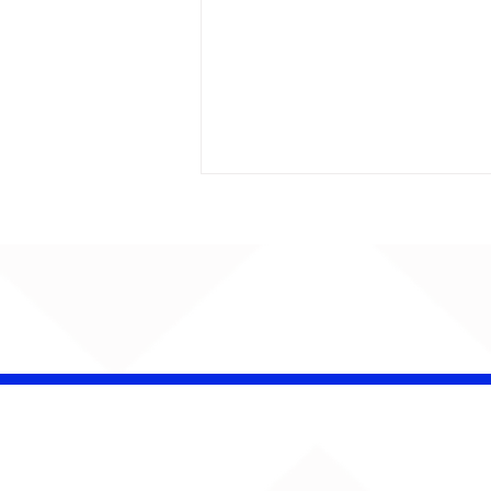
AUMENTA O SOM!
Semana estreia com
retorno de Jão, Ariana
Grande, Sorriso Maroto e
mais