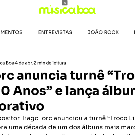
×
AMENTOS
ENTREVISTAS
JOÃO ROCK
ca Boa
4 de abr.
2 min de leitura
orc anuncia turnê “Tr
 10 Anos” e lança álb
rativo
sitor Tiago Iorc anunciou a turnê “Troco Li
bra uma década de um dos álbuns mais marc