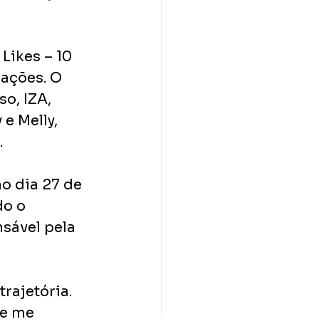
ikes – 10 
ações. O 
o, IZA, 
e Melly, 
.
o dia 27 de 
o o 
sável pela 
rajetória. 
te me 