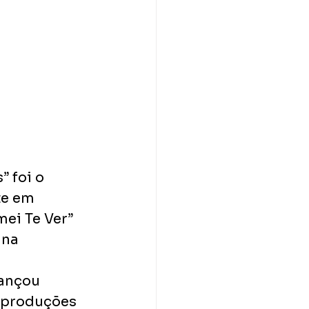
 foi o 
te em 
ei Te Ver” 
 na 
ançou 
eproduções 