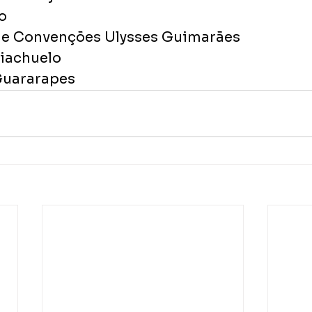
o
 de Convenções Ulysses Guimarães
Riachuelo
Guararapes