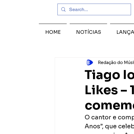
HOME
NOTÍCIAS
LANÇ
Redação do Músi
Tiago I
Likes –
comemo
O cantor e compo
Anos”, que cele