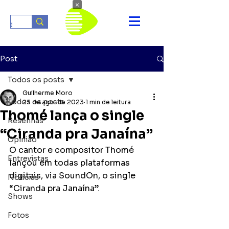
×
Post
Todos os posts
Guilherme Moro
Todos os posts
25 de ago. de 2023
1 min de leitura
Thomé lança o single
Resenhas
“Ciranda pra Janaína”
Opinião
O cantor e compositor Thomé 
Entrevistas
lançou em todas plataformas 
digitais, via SoundOn, o single 
Notícias
“Ciranda pra Janaína”.
Shows
Fotos