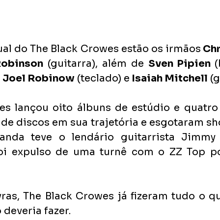
al do The Black Crowes estão os irmãos
 Ch
Robinson
 (guitarra), além de 
Sven Pipien 
(
 
Joel Robinow
 (teclado) e
 Isaiah Mitchell
 (
s lançou oito álbuns de estúdio e quatro a
de discos em sua trajetória e esgotaram sh
anda teve o lendário guitarrista Jimmy
i expulso de uma turnê com o ZZ Top por
ras, The Black Crowes já fizeram tudo o q
 deveria fazer.