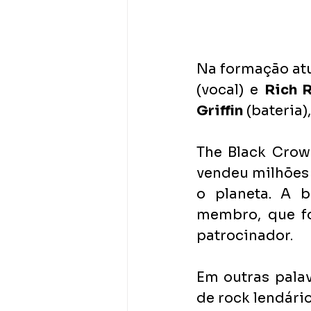
Na formação atu
(vocal) e 
Rich 
Griffin
 (bateria),
The Black Crowe
vendeu milhões 
o planeta. A b
membro, que fo
patrocinador.
Em outras palav
de rock lendário