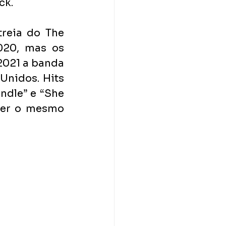
ck.
reia do The 
020, mas os 
021 a banda 
nidos. Hits 
ndle” e “She 
zer o mesmo 