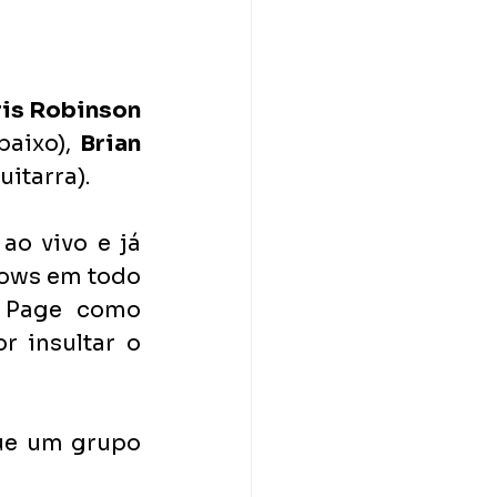
ris Robinson
baixo),
 Brian 
guitarra).
o vivo e já 
ows em todo 
 Page como 
 insultar o 
ue um grupo 