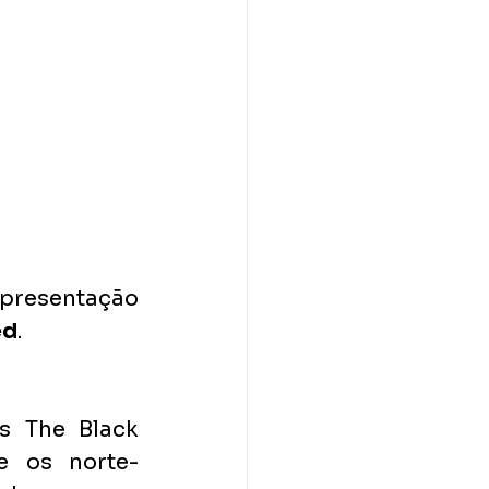
presentação 
ed
.
s The Black 
e os norte-