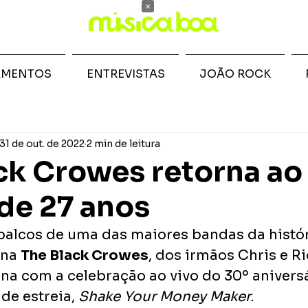
×
AMENTOS
ENTREVISTAS
JOÃO ROCK
31 de out. de 2022
2 min de leitura
ck Crowes retorna ao 
de 27 anos
palcos de uma das maiores bandas da históri
na 
The Black Crowes
, dos irmãos Chris e Ri
na com a celebração ao vivo do 30º aniversá
de estreia, 
Shake Your Money Maker
.