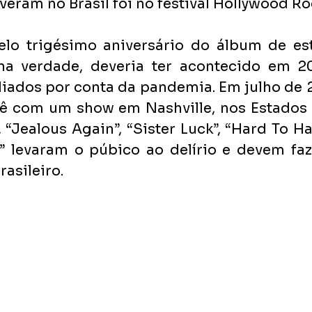
eram no Brasil foi no festival Hollywood Ro
elo trigésimo aniversário do álbum de est
na verdade, deveria ter acontecido em 2
iados por conta da pandemia. Em julho de 2
ê com um show em Nashville, nos Estados U
“Jealous Again”, “Sister Luck”, “Hard To Ha
s” levaram o púbico ao delírio e devem fa
asileiro.