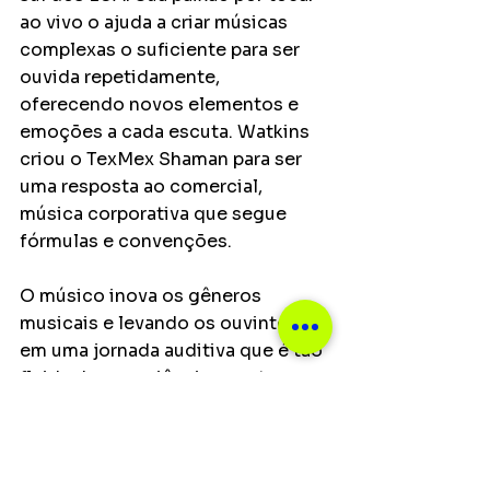
ao vivo o ajuda a criar músicas 
complexas o suficiente para ser 
ouvida repetidamente, 
oferecendo novos elementos e 
emoções a cada escuta. Watkins 
criou o TexMex Shaman para ser 
uma resposta ao comercial, 
música corporativa que segue 
fórmulas e convenções.
O músico inova os gêneros 
musicais e levando os ouvintes 
em uma jornada auditiva que é tão 
fluida de consciência q
uanto 
musicalmente brilhante, TexMex 
Shaman é uma nova visão para a 
música moderna.
Notícias