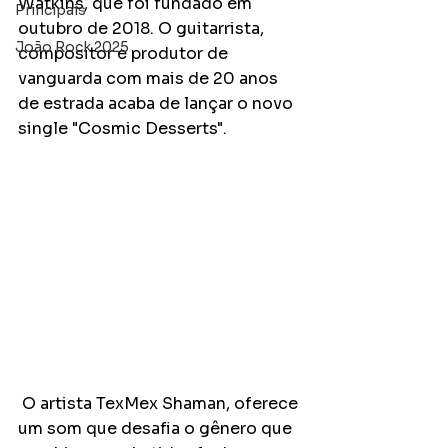
Watkins, que foi fundado em 
Principais
outubro de 2018. O guitarrista, 
João Rock 2025
compositor e produtor de 
vanguarda com mais de 20 anos 
de estrada acaba de lançar o novo 
single "Cosmic Desserts".
 O artista TexMex Shaman, oferece 
um som que desafia o gênero que 