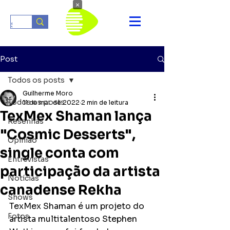
×
Post
Todos os posts
Guilherme Moro
Todos os posts
11 de mai. de 2022
2 min de leitura
TexMex Shaman lança
Resenhas
"Cosmic Desserts",
Opinião
single conta com
Entrevistas
participação da artista
Notícias
canadense Rekha
Shows
TexMex Shaman é um projeto do 
Fotos
artista multitalentoso Stephen 