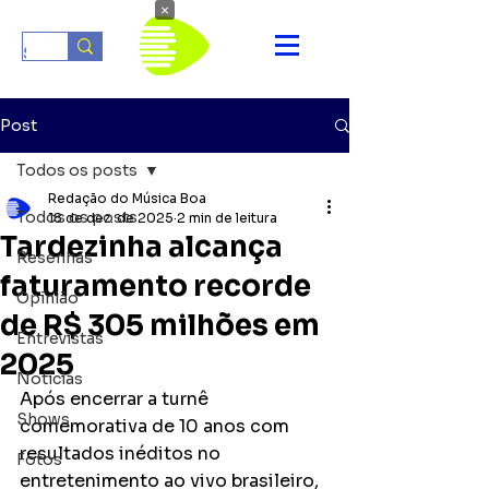
×
Post
Todos os posts
Redação do Música Boa
Todos os posts
18 de dez. de 2025
2 min de leitura
Tardezinha alcança
Resenhas
faturamento recorde
Opinião
de R$ 305 milhões em
Entrevistas
2025
Notícias
Após encerrar a turnê 
Shows
comemorativa de 10 anos com 
resultados inéditos no 
Fotos
entretenimento ao vivo brasileiro, 