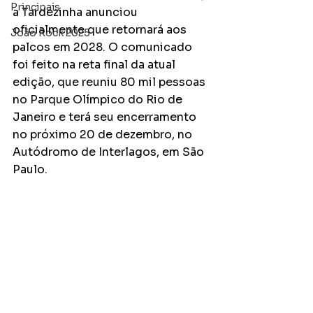
Principais
a Tardezinha anunciou 
oficialmente que retornará aos 
João Rock 2025
palcos em 2028. O comunicado 
foi feito na reta final da atual 
edição, que reuniu 80 mil pessoas 
no Parque Olímpico do Rio de 
Janeiro e terá seu encerramento 
no próximo 20 de dezembro, no 
Autódromo de Interlagos, em São 
Paulo.