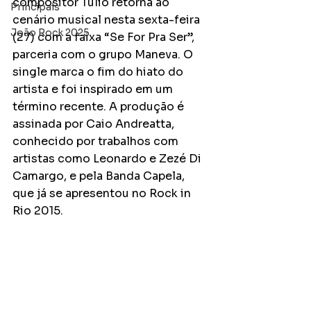
compositor Túlio retorna ao 
Principais
cenário musical nesta sexta-feira 
João Rock 2025
(27) com a faixa “Se For Pra Ser”, 
parceria com o grupo Maneva. O 
single marca o fim do hiato do 
artista e foi inspirado em um 
término recente. A produção é 
assinada por Caio Andreatta, 
conhecido por trabalhos com 
artistas como Leonardo e Zezé Di 
Camargo, e pela Banda Capela, 
que já se apresentou no Rock in 
Rio 2015.