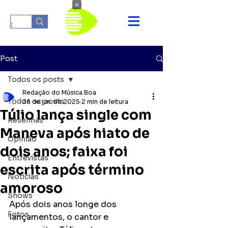
×
Post
Todos os posts
Redação do Música Boa
Todos os posts
26 de jun. de 2025
2 min de leitura
Túlio lança single com
Resenhas
Maneva após hiato de
Opinião
dois anos; faixa foi
Entrevistas
escrita após término
Notícias
amoroso
Shows
Após dois anos longe dos 
Fotos
lançamentos, o cantor e 