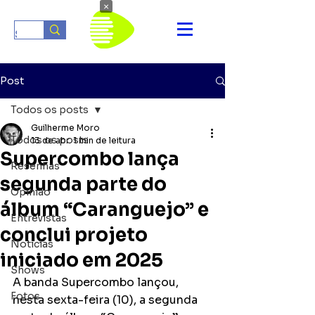
×
Post
Todos os posts
Guilherme Moro
Todos os posts
13 de abr.
1 min de leitura
Supercombo lança
Resenhas
segunda parte do
Opinião
álbum “Caranguejo” e
Entrevistas
conclui projeto
Notícias
iniciado em 2025
Shows
A banda Supercombo lançou, 
Fotos
nesta sexta-feira (10), a segunda 